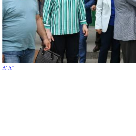
-
+
A
A