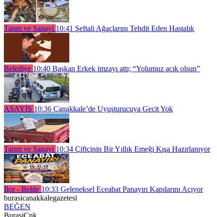
Tarım ve Sanayi
10:41
Şeftali Ağaçlarını Tehdit Eden Hastalık
Belediye
10:40
Başkan Erkek imzayı attı; “Yolumuz açık olsun”
ASAYİŞ
10:36
Çanakkale’de Uyuşturucuya Geçit Yok
Tarım ve Sanayi
10:34
Çiftçinin Bir Yıllık Emeği Kışa Hazırlanıyor
İlçe - Belde
10:33
Geleneksel Eceabat Panayırı Kapılarını Açıyor
burasicanakkalegazetesi
BEĞEN
BurasiCnk