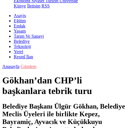
Ekonomi
Siyaset
Turizm
Üniversite
Künye
İletişim
RSS
Asayiş
Eğitim
Emlak
Yaşam
Tarım Ve Sanayi
Belediye
Teknoloji
Yerel
Resmî İlan
Anasayfa
Gündem
Gökhan’dan CHP’li
başkanlara tebrik turu
Belediye Başkanı Ülgür Gökhan, Belediye
Meclis Üyeleri ile birlikte Kepez,
Bayramiç, Ayvacık ve Küçükkuyu