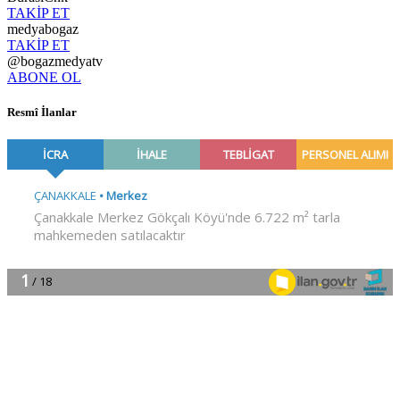
TAKİP ET
medyabogaz
TAKİP ET
@bogazmedyatv
ABONE OL
Resmî İlanlar