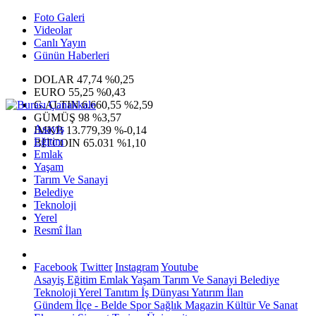
Foto Galeri
Videolar
Canlı Yayın
Günün Haberleri
DOLAR
47,74
%0,25
EURO
55,25
%0,43
G.ALTIN
6.660,55
%2,59
GÜMÜŞ
98
%3,57
Asayiş
IMKB
13.779,39
%-0,14
Eğitim
BITCOIN
65.031
%1,10
Emlak
Yaşam
Tarım Ve Sanayi
Belediye
Teknoloji
Yerel
Resmî İlan
Facebook
Twitter
Instagram
Youtube
Asayiş
Eğitim
Emlak
Yaşam
Tarım Ve Sanayi
Belediye
Teknoloji
Yerel
Tanıtım
İş Dünyası
Yatırım
İlan
Gündem
İlçe - Belde
Spor
Sağlık
Magazin
Kültür Ve Sanat