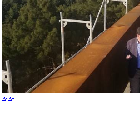
-
+
A
A