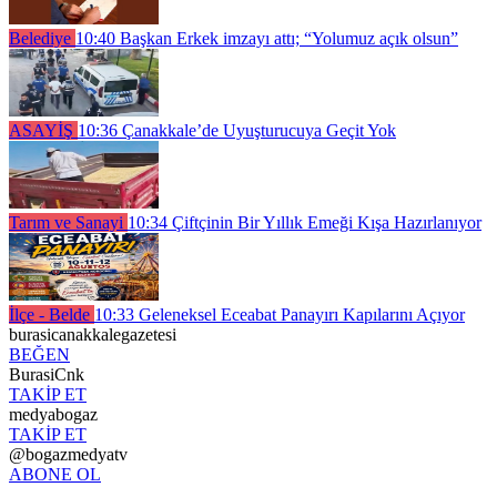
Belediye
10:40
Başkan Erkek imzayı attı; “Yolumuz açık olsun”
ASAYİŞ
10:36
Çanakkale’de Uyuşturucuya Geçit Yok
Tarım ve Sanayi
10:34
Çiftçinin Bir Yıllık Emeği Kışa Hazırlanıyor
İlçe - Belde
10:33
Geleneksel Eceabat Panayırı Kapılarını Açıyor
burasicanakkalegazetesi
BEĞEN
BurasiCnk
TAKİP ET
medyabogaz
TAKİP ET
@bogazmedyatv
ABONE OL