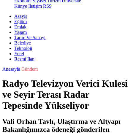
Ekonomi
Siyaset
Turizm
Üniversite
Künye
İletişim
RSS
Asayiş
Eğitim
Emlak
Yaşam
Tarım Ve Sanayi
Belediye
Teknoloji
Yerel
Resmî İlan
Anasayfa
Gündem
Radyo Televizyon Verici Kulesi
ve Seyir Terası Radar
Tepesinde Yükseliyor
Vali Orhan Tavlı, Ulaştırma ve Altyapı
Bakanlığımızca ödeneği gönderilen