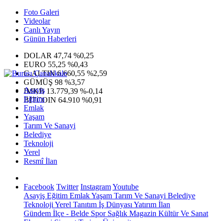
Foto Galeri
Videolar
Canlı Yayın
Günün Haberleri
DOLAR
47,74
%0,25
EURO
55,25
%0,43
G.ALTIN
6.660,55
%2,59
GÜMÜŞ
98
%3,57
Asayiş
IMKB
13.779,39
%-0,14
Eğitim
BITCOIN
64.910
%0,91
Emlak
Yaşam
Tarım Ve Sanayi
Belediye
Teknoloji
Yerel
Resmî İlan
Facebook
Twitter
Instagram
Youtube
Asayiş
Eğitim
Emlak
Yaşam
Tarım Ve Sanayi
Belediye
Teknoloji
Yerel
Tanıtım
İş Dünyası
Yatırım
İlan
Gündem
İlçe - Belde
Spor
Sağlık
Magazin
Kültür Ve Sanat