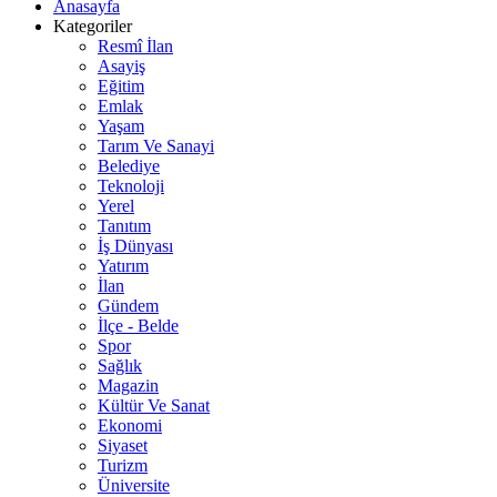
Anasayfa
Kategoriler
Resmî İlan
Asayiş
Eğitim
Emlak
Yaşam
Tarım Ve Sanayi
Belediye
Teknoloji
Yerel
Tanıtım
İş Dünyası
Yatırım
İlan
Gündem
İlçe - Belde
Spor
Sağlık
Magazin
Kültür Ve Sanat
Ekonomi
Siyaset
Turizm
Üniversite