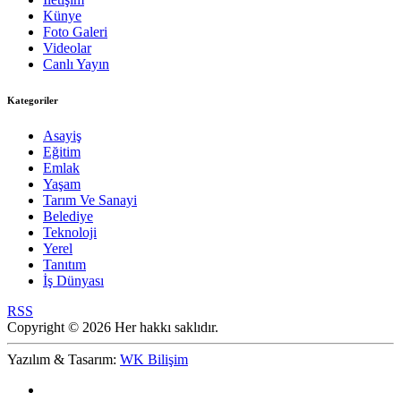
Künye
Foto Galeri
Videolar
Canlı Yayın
Kategoriler
Asayiş
Eğitim
Emlak
Yaşam
Tarım Ve Sanayi
Belediye
Teknoloji
Yerel
Tanıtım
İş Dünyası
RSS
Copyright © 2026 Her hakkı saklıdır.
Yazılım & Tasarım:
WK Bilişim