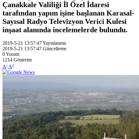
Çanakkale Valiliği İl Özel İdaresi
tarafından yapım işine başlanan Karasal-
Sayısal Radyo Televizyon Verici Kulesi
inşaat alanında incelemelerde bulundu.
2019-5-21 13:57:47
Yayınlanma
2019-5-21 13:57:47
Güncelleme
0
Yorum
1214
Gösterim
-
+
A
A