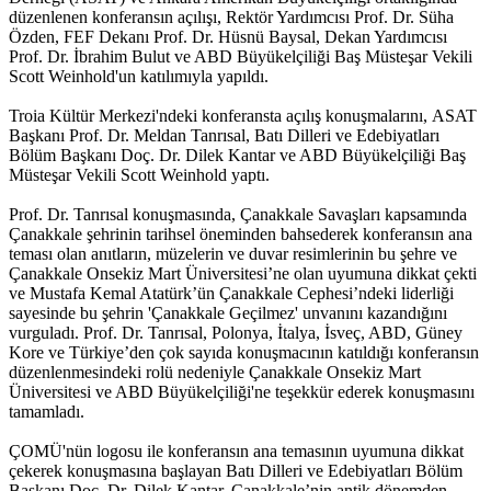
düzenlenen konferansın açılışı, Rektör Yardımcısı Prof. Dr. Süha
Özden, FEF Dekanı Prof. Dr. Hüsnü Baysal, Dekan Yardımcısı
Prof. Dr. İbrahim Bulut ve ABD Büyükelçiliği Baş Müsteşar Vekili
Scott Weinhold'un katılımıyla yapıldı.
Troia Kültür Merkezi'ndeki konferansta açılış konuşmalarını, ASAT
Başkanı Prof. Dr. Meldan Tanrısal, Batı Dilleri ve Edebiyatları
Bölüm Başkanı Doç. Dr. Dilek Kantar ve ABD Büyükelçiliği Baş
Müsteşar Vekili Scott Weinhold yaptı.
Prof. Dr. Tanrısal konuşmasında, Çanakkale Savaşları kapsamında
Çanakkale şehrinin tarihsel öneminden bahsederek konferansın ana
teması olan anıtların, müzelerin ve duvar resimlerinin bu şehre ve
Çanakkale Onsekiz Mart Üniversitesi’ne olan uyumuna dikkat çekti
ve Mustafa Kemal Atatürk’ün Çanakkale Cephesi’ndeki liderliği
sayesinde bu şehrin 'Çanakkale Geçilmez' unvanını kazandığını
vurguladı. Prof. Dr. Tanrısal, Polonya, İtalya, İsveç, ABD, Güney
Kore ve Türkiye’den çok sayıda konuşmacının katıldığı konferansın
düzenlenmesindeki rolü nedeniyle Çanakkale Onsekiz Mart
Üniversitesi ve ABD Büyükelçiliği'ne teşekkür ederek konuşmasını
tamamladı.
ÇOMÜ'nün logosu ile konferansın ana temasının uyumuna dikkat
çekerek konuşmasına başlayan Batı Dilleri ve Edebiyatları Bölüm
Başkanı Doç. Dr. Dilek Kantar, Çanakkale’nin antik dönemden