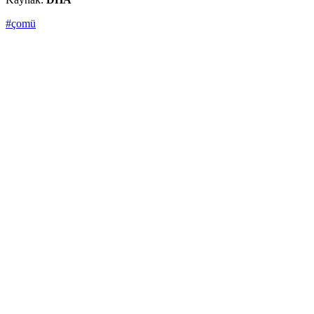
#çomü