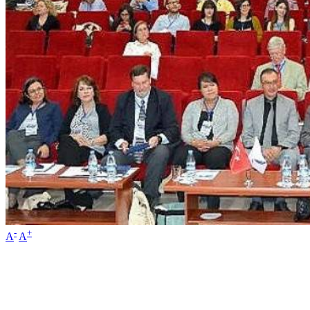
-
+
A
A