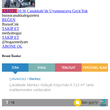
ASAYİŞ
10:36
Çanakkale’de Uyuşturucuya Geçit Yok
burasicanakkalegazetesi
BEĞEN
BurasiCnk
TAKİP ET
medyabogaz
TAKİP ET
@bogazmedyatv
ABONE OL
Resmî İlanlar