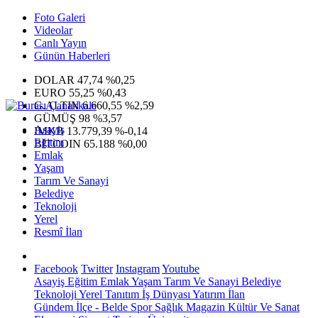
Foto Galeri
Videolar
Canlı Yayın
Günün Haberleri
DOLAR
47,74
%0,25
EURO
55,25
%0,43
G.ALTIN
6.660,55
%2,59
GÜMÜŞ
98
%3,57
Asayiş
IMKB
13.779,39
%-0,14
Eğitim
BITCOIN
65.188
%0,00
Emlak
Yaşam
Tarım Ve Sanayi
Belediye
Teknoloji
Yerel
Resmî İlan
Facebook
Twitter
Instagram
Youtube
Asayiş
Eğitim
Emlak
Yaşam
Tarım Ve Sanayi
Belediye
Teknoloji
Yerel
Tanıtım
İş Dünyası
Yatırım
İlan
Gündem
İlçe - Belde
Spor
Sağlık
Magazin
Kültür Ve Sanat