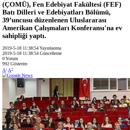
(ÇOMÜ), Fen Edebiyat Fakültesi (FEF)
Batı Dilleri ve Edebiyatları Bölümü,
39’uncusu düzenlenen Uluslararası
Amerikan Çalışmaları Konferansı'na ev
sahipliği yaptı.
2019-5-18 11:38:54
Yayınlanma
2019-5-18 11:38:54
Güncelleme
0
Yorum
992
Gösterim
-
+
A
A