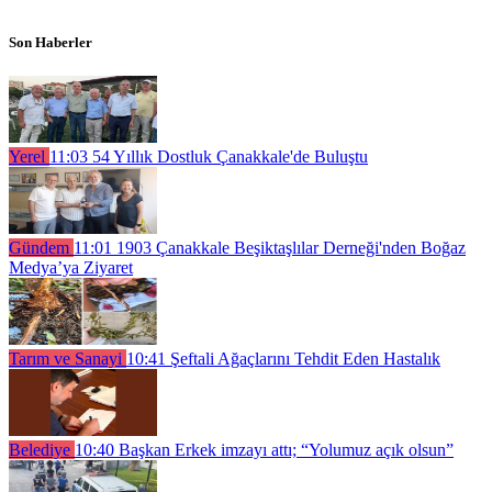
Son Haberler
Yerel
11:03
54 Yıllık Dostluk Çanakkale'de Buluştu
Gündem
11:01
1903 Çanakkale Beşiktaşlılar Derneği'nden Boğaz
Medya’ya Ziyaret
Tarım ve Sanayi
10:41
Şeftali Ağaçlarını Tehdit Eden Hastalık
Belediye
10:40
Başkan Erkek imzayı attı; “Yolumuz açık olsun”