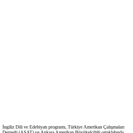
İngiliz Dili ve Edebiyatı programı, Türkiye Amerikan Çalışmaları
Derneği (ASAT) ve Ankara Amerikan Büyükelçiliği ortaklığında