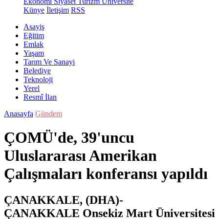
Ekonomi
Siyaset
Turizm
Üniversite
Künye
İletişim
RSS
Asayiş
Eğitim
Emlak
Yaşam
Tarım Ve Sanayi
Belediye
Teknoloji
Yerel
Resmî İlan
Anasayfa
Gündem
ÇOMÜ'de, 39'uncu
Uluslararası Amerikan
Çalışmaları konferansı yapıldı
ÇANAKKALE, (DHA)-
ÇANAKKALE Onsekiz Mart Üniversitesi