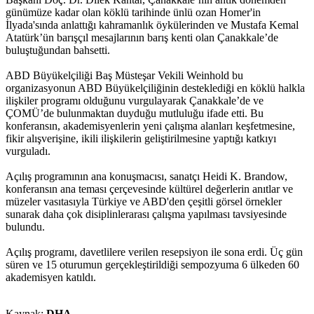
günümüze kadar olan köklü tarihinde ünlü ozan Homer'in
İlyada'sında anlattığı kahramanlık öykülerinden ve Mustafa Kemal
Atatürk’ün barışçıl mesajlarının barış kenti olan Çanakkale’de
buluştuğundan bahsetti.
ABD Büyükelçiliği Baş Müsteşar Vekili Weinhold bu
organizasyonun ABD Büyükelçiliğinin desteklediği en köklü halkla
ilişkiler programı olduğunu vurgulayarak Çanakkale’de ve
ÇOMÜ’de bulunmaktan duyduğu mutluluğu ifade etti. Bu
konferansın, akademisyenlerin yeni çalışma alanları keşfetmesine,
fikir alışverişine, ikili ilişkilerin geliştirilmesine yaptığı katkıyı
vurguladı.
Açılış programının ana konuşmacısı, sanatçı Heidi K. Brandow,
konferansın ana teması çerçevesinde kültürel değerlerin anıtlar ve
müzeler vasıtasıyla Türkiye ve ABD'den çeşitli görsel örnekler
sunarak daha çok disiplinlerarası çalışma yapılması tavsiyesinde
bulundu.
Açılış programı, davetlilere verilen resepsiyon ile sona erdi. Üç gün
süren ve 15 oturumun gerçekleştirildiği sempozyuma 6 ülkeden 60
akademisyen katıldı.
Kaynak:
DHA