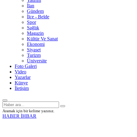
Yatırım
İlan
Gündem
İlçe - Belde
Spor
Sağlık
Magazin
Kültür Ve Sanat
Ekonomi
Siyaset
Turizm
Üniversite
Foto Galeri
Video
Yazarlar
Künye
İletişim
Aramak için bir kelime yazınız.
HABER İHBAR