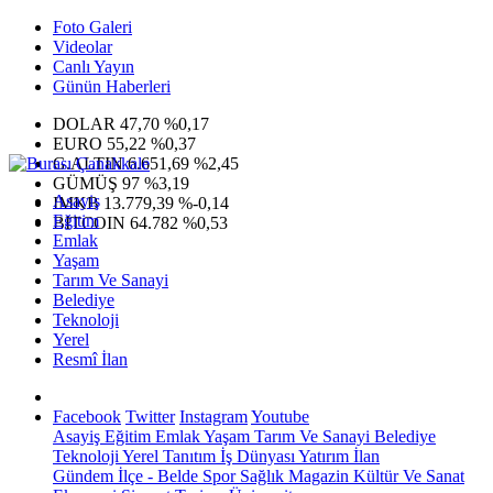
Foto Galeri
Videolar
Canlı Yayın
Günün Haberleri
DOLAR
47,70
%0,17
EURO
55,22
%0,37
G.ALTIN
6.651,69
%2,45
GÜMÜŞ
97
%3,19
Asayiş
IMKB
13.779,39
%-0,14
Eğitim
BITCOIN
64.782
%0,53
Emlak
Yaşam
Tarım Ve Sanayi
Belediye
Teknoloji
Yerel
Resmî İlan
Facebook
Twitter
Instagram
Youtube
Asayiş
Eğitim
Emlak
Yaşam
Tarım Ve Sanayi
Belediye
Teknoloji
Yerel
Tanıtım
İş Dünyası
Yatırım
İlan
Gündem
İlçe - Belde
Spor
Sağlık
Magazin
Kültür Ve Sanat