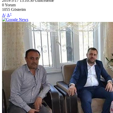
2019-5-17 13:10:30
Güncelleme
0
Yorum
1055
Gösterim
-
+
A
A