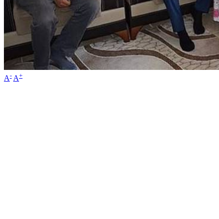
-
+
A
A