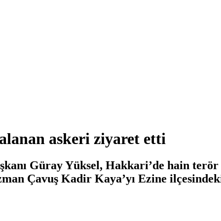
anan askeri ziyaret etti
aşkanı Güray Yüksel, Hakkari’de hain terö
zman Çavuş Kadir Kaya’yı Ezine ilçesindeki