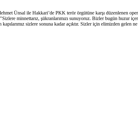
Mehmet Ünsal ile Hakkari’de PKK terör örgütüne karşı düzenlenen ope
, "Sizlere minnettarız, şükranlarımızı sunuyoruz. Bizler bugün huzur içe
n kapılarımız sizlere sonuna kadar açıktır. Sizler için elimizden gelen n