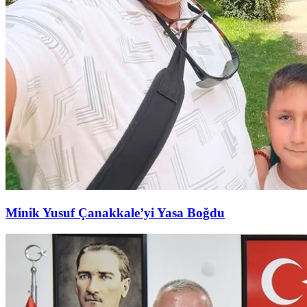
Minik Yusuf Çanakkale’yi Yasa Boğdu