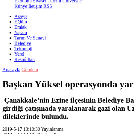
Ekonomi
Siyaset
Turizm
Üniversite
Künye
İletişim
RSS
Asayiş
Eğitim
Emlak
Yaşam
Tarım Ve Sanayi
Belediye
Teknoloji
Yerel
Resmî İlan
Anasayfa
Gündem
Başkan Yüksel operasyonda yaral
Çanakkale’nin Ezine ilçesinin Belediye B
girdiği çatışmada yaralanarak gazi olan U
dileklerinde bulundu.
2019-5-17 13:10:30
Yayınlanma