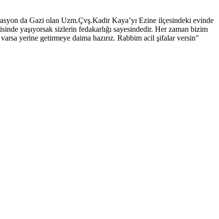
rasyon da Gazi olan Uzm.Çvş.Kadir Kaya’yı Ezine ilçesindeki evinde
risinde yaşıyorsak sizlerin fedakarlığı sayesindedir. Her zaman bizim
e varsa yerine getirmeye daima hazırız. Rabbim acil şifalar versin"