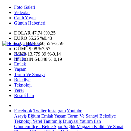
Foto Galeri
Videolar
Canlı Yayın
Günün Haberleri
DOLAR
47,74
%0,25
EURO
55,25
%0,43
G.ALTIN
6.660,55
%2,59
GÜMÜŞ
98
%3,57
Asayiş
IMKB
13.779,39
%-0,14
Eğitim
BITCOIN
64.848
%-0,19
Emlak
Yaşam
Tarım Ve Sanayi
Belediye
Teknoloji
Yerel
Resmî İlan
Facebook
Twitter
Instagram
Youtube
Asayiş
Eğitim
Emlak
Yaşam
Tarım Ve Sanayi
Belediye
Teknoloji
Yerel
Tanıtım
İş Dünyası
Yatırım
İlan
Gündem
İlçe - Belde
Spor
Sağlık
Magazin
Kültür Ve Sanat