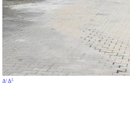
-
+
A
A