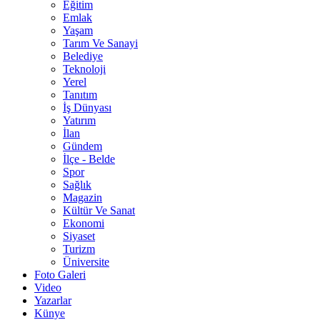
Eğitim
Emlak
Yaşam
Tarım Ve Sanayi
Belediye
Teknoloji
Yerel
Tanıtım
İş Dünyası
Yatırım
İlan
Gündem
İlçe - Belde
Spor
Sağlık
Magazin
Kültür Ve Sanat
Ekonomi
Siyaset
Turizm
Üniversite
Foto Galeri
Video
Yazarlar
Künye