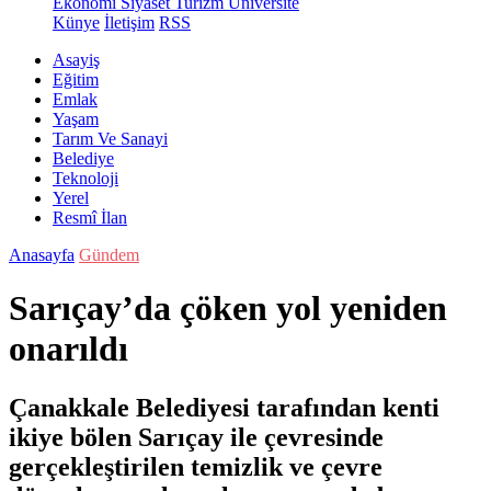
Ekonomi
Siyaset
Turizm
Üniversite
Künye
İletişim
RSS
Asayiş
Eğitim
Emlak
Yaşam
Tarım Ve Sanayi
Belediye
Teknoloji
Yerel
Resmî İlan
Anasayfa
Gündem
Sarıçay’da çöken yol yeniden
onarıldı
Çanakkale Belediyesi tarafından kenti
ikiye bölen Sarıçay ile çevresinde
gerçekleştirilen temizlik ve çevre