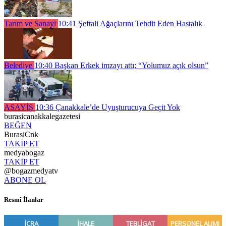
Tarım ve Sanayi
10:41
Şeftali Ağaçlarını Tehdit Eden Hastalık
Belediye
10:40
Başkan Erkek imzayı attı; “Yolumuz açık olsun”
ASAYİŞ
10:36
Çanakkale’de Uyuşturucuya Geçit Yok
burasicanakkalegazetesi
BEĞEN
BurasiCnk
TAKİP ET
medyabogaz
TAKİP ET
@bogazmedyatv
ABONE OL
Resmî İlanlar