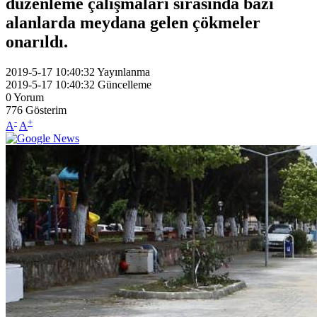
düzenleme çalışmaları sırasında bazı
alanlarda meydana gelen çökmeler
onarıldı.
2019-5-17 10:40:32
Yayınlanma
2019-5-17 10:40:32
Güncelleme
0
Yorum
776
Gösterim
-
+
A
A