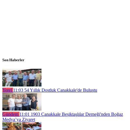
Son Haberler
Yerel
11:03
54 Yıllık Dostluk Çanakkale'de Buluştu
Gündem
11:01
1903 Çanakkale Beşiktaşlılar Derneği'nden Boğaz
Medya’ya Ziyaret