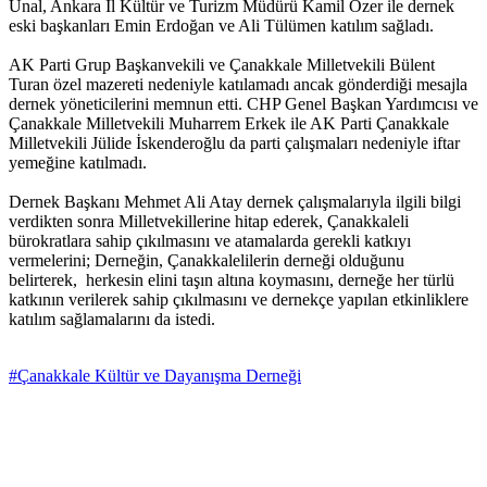
Ünal, Ankara İl Kültür ve Turizm Müdürü Kamil Özer ile dernek
eski başkanları Emin Erdoğan ve Ali Tülümen katılım sağladı.
AK Parti Grup Başkanvekili ve Çanakkale Milletvekili Bülent
Turan özel mazereti nedeniyle katılamadı ancak gönderdiği mesajla
dernek yöneticilerini memnun etti. CHP Genel Başkan Yardımcısı ve
Çanakkale Milletvekili Muharrem Erkek ile AK Parti Çanakkale
Milletvekili Jülide İskenderoğlu da parti çalışmaları nedeniyle iftar
yemeğine katılmadı.
Dernek Başkanı Mehmet Ali Atay dernek çalışmalarıyla ilgili bilgi
verdikten sonra Milletvekillerine hitap ederek, Çanakkaleli
bürokratlara sahip çıkılmasını ve atamalarda gerekli katkıyı
vermelerini; Derneğin, Çanakkalelilerin derneği olduğunu
belirterek, herkesin elini taşın altına koymasını, derneğe her türlü
katkının verilerek sahip çıkılmasını ve dernekçe yapılan etkinliklere
katılım sağlamalarını da istedi.
#Çanakkale Kültür ve Dayanışma Derneği