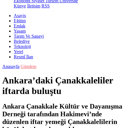
Ekonomi
Siyaset
Turizm
Üniversite
Künye
İletişim
RSS
Asayiş
Eğitim
Emlak
Yaşam
Tarım Ve Sanayi
Belediye
Teknoloji
Yerel
Resmî İlan
Anasayfa
Gündem
Ankara’daki Çanakkaleliler
iftarda buluştu
Ankara Çanakkale Kültür ve Dayanışma
Derneği tarafından Hakimevi’nde
düzenlen iftar yemeği Çanakkalelilerin