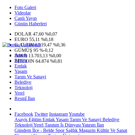
Foto Galeri
Videolar
Canlı Yayın
Günün Haberleri
DOLAR
47,60
%0,07
EURO
55,11
%0,18
G.ALTIN
6.519,47
%0,36
GÜMÜŞ
95
%-0,12
Asayiş
IMKB
13.703,13
%0,00
Eğitim
BITCOIN
64.874
%0,81
Emlak
Yaşam
Tarım Ve Sanayi
Belediye
Teknoloji
Yerel
Resmî İlan
Facebook
Twitter
Instagram
Youtube
Asayiş
Eğitim
Emlak
Yaşam
Tarım Ve Sanayi
Belediye
Teknoloji
Yerel
Tanıtım
İş Dünyası
Yatırım
İlan
Gündem
İlçe - Belde
Spor
Sağlık
Magazin
Kültür Ve Sanat