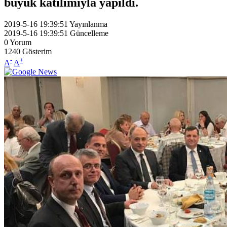
büyük katılımıyla yapıldı.
2019-5-16 19:39:51
Yayınlanma
2019-5-16 19:39:51
Güncelleme
0
Yorum
1240
Gösterim
-
+
A
A