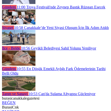
Gündem
11:00
Troya Festivali'nde Zeynep Bastık Rüzgarı Esecek
Siyaset
10:58
Çanakkale’de Yeni Siyasi Oluşum İçin İlk Adım Atıldı
İlçe - Belde
10:56
Geyikli Belediyesi Sahil Yolunu Yeniliyor
Gündem
10:55
En Düşük Emekli Aylığı Fark Ödemelerinin Tarihi
Belli Oldu
Tarım ve Sanayi
10:53
Çan'da Sulama Altyapısı Güçleniyor
burasicanakkalegazetesi
BEĞEN
BurasiCnk