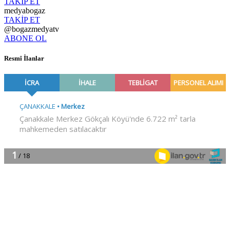
TAKİP ET
medyabogaz
TAKİP ET
@bogazmedyatv
ABONE OL
Resmî İlanlar