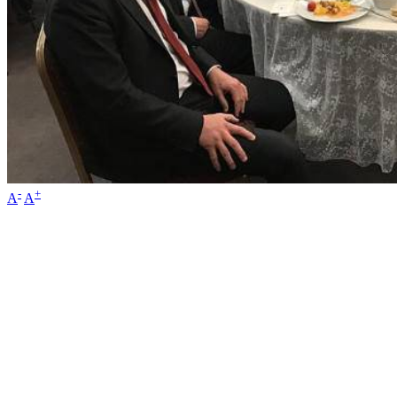
-
+
A
A