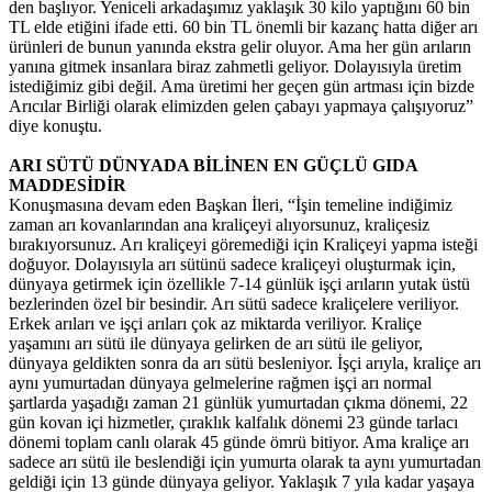
den başlıyor. Yeniceli arkadaşımız yaklaşık 30 kilo yaptığını 60 bin
TL elde etiğini ifade etti. 60 bin TL önemli bir kazanç hatta diğer arı
ürünleri de bunun yanında ekstra gelir oluyor. Ama her gün arıların
yanına gitmek insanlara biraz zahmetli geliyor. Dolayısıyla üretim
istediğimiz gibi değil. Ama üretimi her geçen gün artması için bizde
Arıcılar Birliği olarak elimizden gelen çabayı yapmaya çalışıyoruz”
diye konuştu.
ARI SÜTÜ DÜNYADA BİLİNEN EN GÜÇLÜ GIDA
MADDESİDİR
Konuşmasına devam eden Başkan İleri, “İşin temeline indiğimiz
zaman arı kovanlarından ana kraliçeyi alıyorsunuz, kraliçesiz
bırakıyorsunuz. Arı kraliçeyi göremediği için Kraliçeyi yapma isteği
doğuyor. Dolayısıyla arı sütünü sadece kraliçeyi oluşturmak için,
dünyaya getirmek için özellikle 7-14 günlük işçi arıların yutak üstü
bezlerinden özel bir besindir. Arı sütü sadece kraliçelere veriliyor.
Erkek arıları ve işçi arıları çok az miktarda veriliyor. Kraliçe
yaşamını arı sütü ile dünyaya gelirken de arı sütü ile geliyor,
dünyaya geldikten sonra da arı sütü besleniyor. İşçi arıyla, kraliçe arı
aynı yumurtadan dünyaya gelmelerine rağmen işçi arı normal
şartlarda yaşadığı zaman 21 günlük yumurtadan çıkma dönemi, 22
gün kovan içi hizmetler, çıraklık kalfalık dönemi 23 günde tarlacı
dönemi toplam canlı olarak 45 günde ömrü bitiyor. Ama kraliçe arı
sadece arı sütü ile beslendiği için yumurta olarak ta aynı yumurtadan
geldiği için 13 günde dünyaya geliyor. Yaklaşık 7 yıla kadar yaşaya