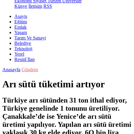
Ekonomi
Siyaset
Turizm
Üniversite
Künye
İletişim
RSS
Asayiş
Eğitim
Emlak
Yaşam
Tarım Ve Sanayi
Belediye
Teknoloji
Yerel
Resmî İlan
Anasayfa
Gündem
Arı sütü tüketimi artıyor
Türkiye arı sütünden 31 ton ithal ediyor,
Türkiye genelinde 1 tonunu üretiliyor.
Çanakkale’de ise Yenice’de arı sütü
üretimi yapılıyor. Yapılan arı sütü üretimi
yaklaşık 30 kg elde ediyor. 6O bin lira