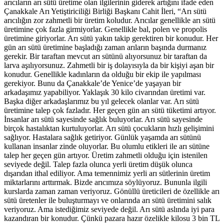
arıcıların arı sütü üretime olan ilgilerinin giderek artığını ifade eden
Çanakkale Arı Yetiştiriciliği Birliği Başkanı Cahit İleri, “Arı sütü
arıcılığın zor zahmetli bir üretim koludur. Arıcılar genellikle arı sütü
üretimine çok fazla girmiyorlar. Genellikle bal, polen ve propolis
üretimine giriyorlar. Arı sütü yakın takip gerektiren bir konudur. Her
gün arı sütü üretimine başladığı zaman arıların başında durmanız
gerekir. Bir taraftan mevcut arı sütünü alıyorsunuz bir taraftan da
larva aşılıyorsunuz. Zahmetli bir iş dolayısıyla da bir kişiyi aşan bir
konudur. Genellikle kadınların da olduğu bir ekip ile yapılması
gerekiyor. Bunu da Çanakkale’de Yenice’de yaşayan bir
arkadaşımız yapabiliyor. Yaklaşık 30 kilo civarından üretimi var.
Başka diğer arkadaşlarımız bu yıl gelecek olanlar var. Arı sütü
üretimine talep çok fazladır. Her geçen gün arı sütü tüketimi artıyor.
İnsanlar arı sütü sayesinde sağlık buluyorlar. Arı sütü sayesinde
birçok hastalıktan kurtuluyorlar. Arı sütü çocukların hızlı gelişimini
sağlıyor. Hastalara sağlık getiriyor. Günlük yaşamda arı sütünü
kullanan insanlar zinde oluyorlar. Bu olumlu etikleri ile arı sütüne
talep her geçen gün artıyor. Üretim zahmetli olduğu için istenilen
seviyede değil. Talep fazla olunca yerli üretim düşük olunca
dışarıdan ithal ediliyor. Ama temennimiz yerli arı sütlerinin üretim
miktarlarını arttırmak. Bizde arıcımıza söylüyoruz. Bununla ilgili
kurslarda zaman zaman veriyoruz. Gönüllü üreticileri de özellikle arı
sütü üretenler ile buluşturmayı ve onlarında arı sütü üretimini salık
veriyoruz. Ama istediğimiz seviyede değil. Arı sütü aslında iyi para
kazandıran bir konudur. Çünkü pazara hazır özelikle kilosu 3 bin TL