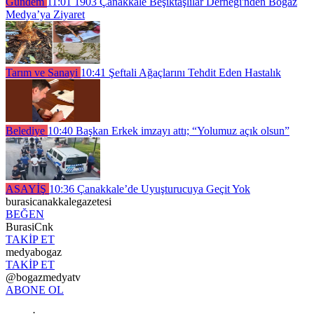
Gündem
11:01
1903 Çanakkale Beşiktaşlılar Derneği'nden Boğaz
Medya’ya Ziyaret
Tarım ve Sanayi
10:41
Şeftali Ağaçlarını Tehdit Eden Hastalık
Belediye
10:40
Başkan Erkek imzayı attı; “Yolumuz açık olsun”
ASAYİŞ
10:36
Çanakkale’de Uyuşturucuya Geçit Yok
burasicanakkalegazetesi
BEĞEN
BurasiCnk
TAKİP ET
medyabogaz
TAKİP ET
@bogazmedyatv
ABONE OL