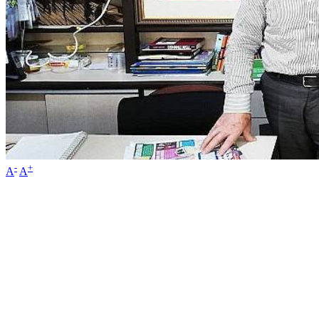
-
+
A
A