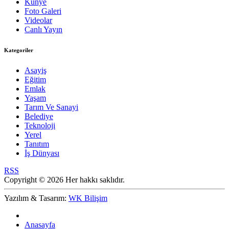
Künye
Foto Galeri
Videolar
Canlı Yayın
Kategoriler
Asayiş
Eğitim
Emlak
Yaşam
Tarım Ve Sanayi
Belediye
Teknoloji
Yerel
Tanıtım
İş Dünyası
RSS
Copyright © 2026 Her hakkı saklıdır.
Yazılım & Tasarım:
WK Bilişim
Anasayfa