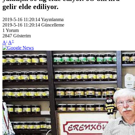
gelir elde ediliyor.
2019-5-16 11:20:14
Yayınlanma
2019-5-16 11:20:14
Güncelleme
1
Yorum
2847
Gösterim
-
+
A
A