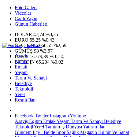
Foto Galeri
Videolar
Canlı Yayın
Günün Haberleri
DOLAR
47,74
%0,25
EURO
55,25
%0,43
G.ALTIN
6.660,55
%2,59
GÜMÜŞ
98
%3,57
Asayiş
IMKB
13.779,39
%-0,14
Eğitim
BITCOIN
65.204
%0,02
Emlak
Yaşam
Tarım Ve Sanayi
Belediye
Teknoloji
Yerel
Resmî İlan
Facebook
Twitter
Instagram
Youtube
Asayiş
Eğitim
Emlak
Yaşam
Tarım Ve Sanayi
Belediye
Teknoloji
Yerel
Tanıtım
İş Dünyası
Yatırım
İlan
Gündem
İlçe - Belde
Spor
Sağlık
Magazin
Kültür Ve Sanat