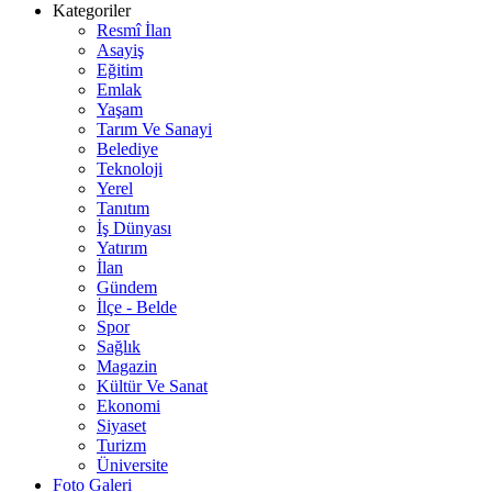
Kategoriler
Resmî İlan
Asayiş
Eğitim
Emlak
Yaşam
Tarım Ve Sanayi
Belediye
Teknoloji
Yerel
Tanıtım
İş Dünyası
Yatırım
İlan
Gündem
İlçe - Belde
Spor
Sağlık
Magazin
Kültür Ve Sanat
Ekonomi
Siyaset
Turizm
Üniversite
Foto Galeri