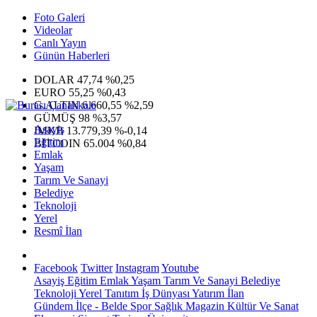
Foto Galeri
Videolar
Canlı Yayın
Günün Haberleri
DOLAR
47,74
%0,25
EURO
55,25
%0,43
G.ALTIN
6.660,55
%2,59
GÜMÜŞ
98
%3,57
Asayiş
IMKB
13.779,39
%-0,14
Eğitim
BITCOIN
65.004
%0,84
Emlak
Yaşam
Tarım Ve Sanayi
Belediye
Teknoloji
Yerel
Resmî İlan
Facebook
Twitter
Instagram
Youtube
Asayiş
Eğitim
Emlak
Yaşam
Tarım Ve Sanayi
Belediye
Teknoloji
Yerel
Tanıtım
İş Dünyası
Yatırım
İlan
Gündem
İlçe - Belde
Spor
Sağlık
Magazin
Kültür Ve Sanat