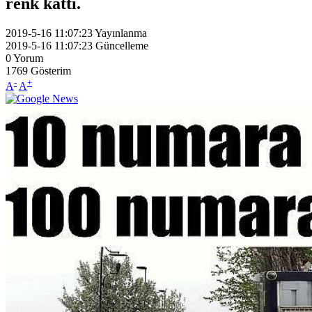
renk kattı.
2019-5-16 11:07:23
Yayınlanma
2019-5-16 11:07:23
Güncelleme
0
Yorum
1769
Gösterim
-
+
A
A