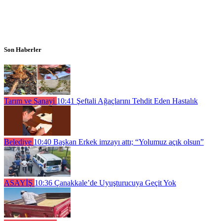
Son Haberler
Tarım ve Sanayi
10:41
Şeftali Ağaçlarını Tehdit Eden Hastalık
Belediye
10:40
Başkan Erkek imzayı attı; “Yolumuz açık olsun”
ASAYİŞ
10:36
Çanakkale’de Uyuşturucuya Geçit Yok