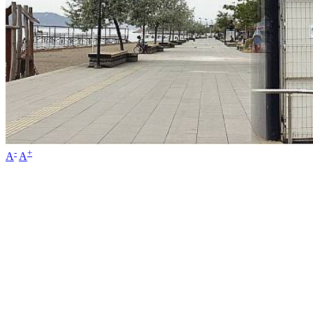
-
+
A
A