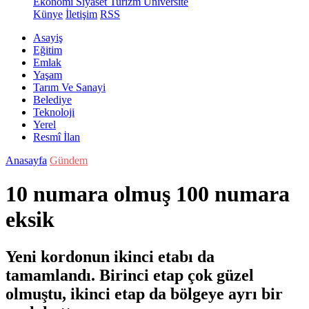
Ekonomi
Siyaset
Turizm
Üniversite
Künye
İletişim
RSS
Asayiş
Eğitim
Emlak
Yaşam
Tarım Ve Sanayi
Belediye
Teknoloji
Yerel
Resmî İlan
Anasayfa
Gündem
10 numara olmuş 100 numara
eksik
Yeni kordonun ikinci etabı da
tamamlandı. Birinci etap çok güzel
olmuştu, ikinci etap da bölgeye ayrı bir