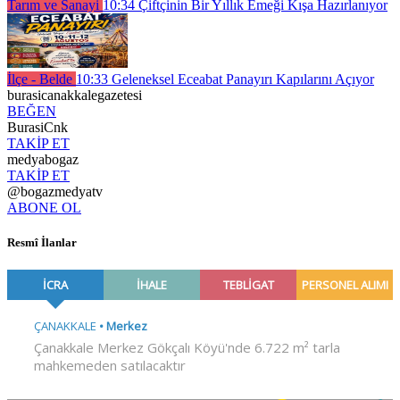
Tarım ve Sanayi
10:34
Çiftçinin Bir Yıllık Emeği Kışa Hazırlanıyor
İlçe - Belde
10:33
Geleneksel Eceabat Panayırı Kapılarını Açıyor
burasicanakkalegazetesi
BEĞEN
BurasiCnk
TAKİP ET
medyabogaz
TAKİP ET
@bogazmedyatv
ABONE OL
Resmî İlanlar