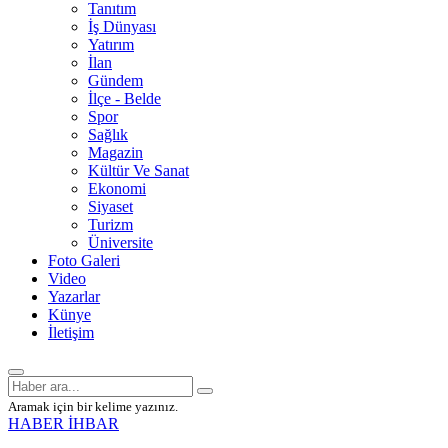
Tanıtım
İş Dünyası
Yatırım
İlan
Gündem
İlçe - Belde
Spor
Sağlık
Magazin
Kültür Ve Sanat
Ekonomi
Siyaset
Turizm
Üniversite
Foto Galeri
Video
Yazarlar
Künye
İletişim
Aramak için bir kelime yazınız.
HABER İHBAR