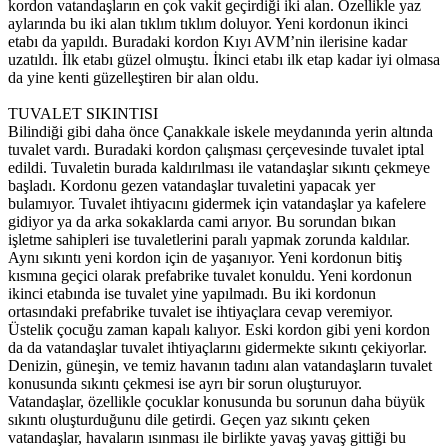
kordon vatandaşların en çok vakit geçirdiği iki alan. Özellikle yaz
aylarında bu iki alan tıklım tıklım doluyor. Yeni kordonun ikinci
etabı da yapıldı. Buradaki kordon Kıyı AVM’nin ilerisine kadar
uzatıldı. İlk etabı güzel olmuştu. İkinci etabı ilk etap kadar iyi olmasa
da yine kenti güzelleştiren bir alan oldu.
TUVALET SIKINTISI
Bilindiği gibi daha önce Çanakkale iskele meydanında yerin altında
tuvalet vardı. Buradaki kordon çalışması çerçevesinde tuvalet iptal
edildi. Tuvaletin burada kaldırılması ile vatandaşlar sıkıntı çekmeye
başladı. Kordonu gezen vatandaşlar tuvaletini yapacak yer
bulamıyor. Tuvalet ihtiyacını gidermek için vatandaşlar ya kafelere
gidiyor ya da arka sokaklarda cami arıyor. Bu sorundan bıkan
işletme sahipleri ise tuvaletlerini paralı yapmak zorunda kaldılar.
Aynı sıkıntı yeni kordon için de yaşanıyor. Yeni kordonun bitiş
kısmına geçici olarak prefabrike tuvalet konuldu. Yeni kordonun
ikinci etabında ise tuvalet yine yapılmadı. Bu iki kordonun
ortasındaki prefabrike tuvalet ise ihtiyaçlara cevap veremiyor.
Üstelik çocuğu zaman kapalı kalıyor. Eski kordon gibi yeni kordon
da da vatandaşlar tuvalet ihtiyaçlarını gidermekte sıkıntı çekiyorlar.
Denizin, güneşin, ve temiz havanın tadını alan vatandaşların tuvalet
konusunda sıkıntı çekmesi ise ayrı bir sorun oluşturuyor.
Vatandaşlar, özellikle çocuklar konusunda bu sorunun daha büyük
sıkıntı oluşturduğunu dile getirdi. Geçen yaz sıkıntı çeken
vatandaşlar, havaların ısınması ile birlikte yavaş yavaş gittiği bu