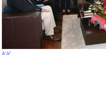
-
+
A
A