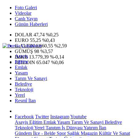
Foto Galeri
Videolar
Canlı Yayın
Günün Haberleri
DOLAR
47,74
%0,25
EURO
55,25
%0,43
G.ALTIN
6.660,55
%2,59
GÜMÜŞ
98
%3,57
Asayiş
IMKB
13.779,39
%-0,14
Eğitim
BITCOIN
65.047
%0,06
Emlak
Yaşam
Tarım Ve Sanayi
Belediye
Teknoloji
Yerel
Resmî İlan
Facebook
Twitter
Instagram
Youtube
Asayiş
Eğitim
Emlak
Yaşam
Tarım Ve Sanayi
Belediye
Teknoloji
Yerel
Tanıtım
İş Dünyası
Yatırım
İlan
Gündem
İlçe - Belde
Spor
Sağlık
Magazin
Kültür Ve Sanat