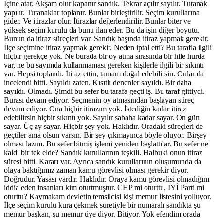
İçine atar. Akşam olur kapanır sandık. Tekrar açılır sayılır. Tutanak
yapılır. Tutanaklar toplanır. Bunlar birleştirilir. Seçim kurullarına
gider. Ve itirazlar olur. İtirazlar değerlendirilir. Bunlar biter ve
yüksek seçim kurulu da bunu ilan eder. Bu da işin diğer boyutu.
Bunun da itiraz süreçleri var. Sandık başında itiraz yapmak gerekir.
İlçe seçimine itiraz yapmak gerekir. Neden iptal etti? Bu tarafla ilgili
hiçbir gerekçe yok. Ne burada bir oy atma sırasında bir hile hurda
var, ne bu sayımda kullanmaması gereken kişilerle ilgili bir sıkıntı
var. Hepsi toplandı. İtiraz ettin, tamam doğal edebilirsin. Onlar da
incelendi bitti. Sayıldı zaten. Kısıtlı denenler sayıldı. Bir daha
sayıldı. Olmadı. Şimdi bu sefer bu tarafa geçti iş. Bu taraf gittiydi.
Burası devam ediyor. Seçmenin oy atmasından başlayan süreç
devam ediyor. Ona hiçbir itirazım yok. İstediğin kadar itiraz
edebilirsin hiçbir sıkıntı yok. Sayılır sabaha kadar sayar. On gün
sayar. Üç ay sayar. Hiçbir şey yok. Haklıdır. Oradaki süreçleri de
geçtiler ama olsun varsın. Bir şey çıkmayınca böyle oluyor. Birşey
olması lazım. Bu sefer bitmiş işlemi yeniden başlattılar. Bu sefer ne
kaldı bir tek elde? Sandık kurullarının teşkili. Halbuki onun itiraz
süresi bitti. Kararı var. Ayrıca sandık kurullarının oluşumunda da
olaya baktığımız zaman kamu görevlisi olması gerekir diyor.
Doğrudur. Yasası vardır. Haklıdır. Oraya kamu görevlisi olmadığını
iddia eden insanları kim oturtmuştur. CHP mi oturttu, İYİ Parti mi
oturttu? Kaymakam devletin temsilcisi kişi memur listesini yolluyor.
İlçe seçim kurulu kura çekmek suretiyle bir numaralı sandıkta şu
memur başkan, şu memur üye diyor. Bitiyor. Yok efendim orada