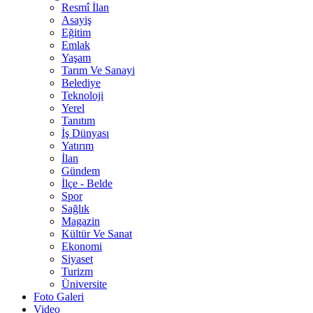
Resmî İlan
Asayiş
Eğitim
Emlak
Yaşam
Tarım Ve Sanayi
Belediye
Teknoloji
Yerel
Tanıtım
İş Dünyası
Yatırım
İlan
Gündem
İlçe - Belde
Spor
Sağlık
Magazin
Kültür Ve Sanat
Ekonomi
Siyaset
Turizm
Üniversite
Foto Galeri
Video