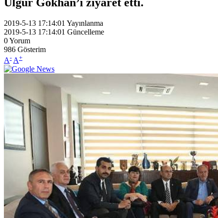
Ülgür Gökhan’ı ziyaret etti.
2019-5-13 17:14:01
Yayınlanma
2019-5-13 17:14:01
Güncelleme
0
Yorum
986
Gösterim
-
+
A
A