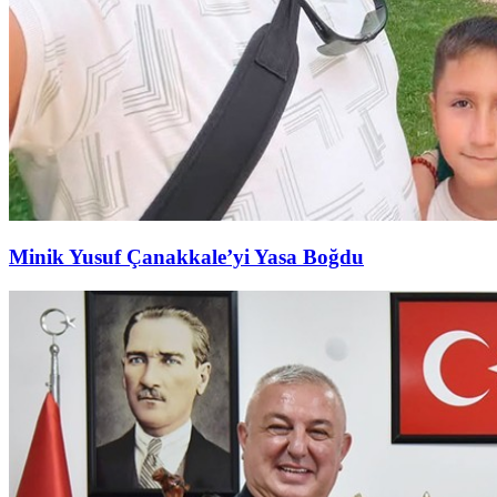
Minik Yusuf Çanakkale’yi Yasa Boğdu