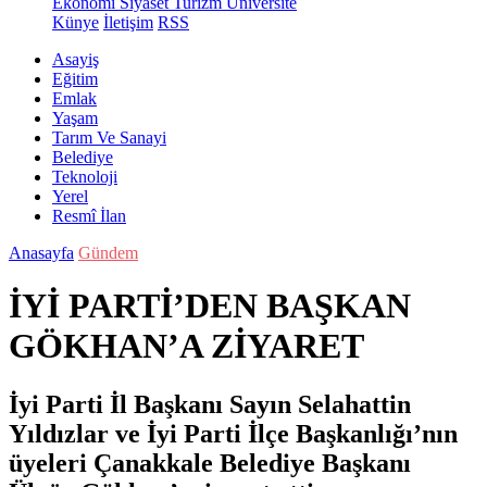
Ekonomi
Siyaset
Turizm
Üniversite
Künye
İletişim
RSS
Asayiş
Eğitim
Emlak
Yaşam
Tarım Ve Sanayi
Belediye
Teknoloji
Yerel
Resmî İlan
Anasayfa
Gündem
İYİ PARTİ’DEN BAŞKAN
GÖKHAN’A ZİYARET
İyi Parti İl Başkanı Sayın Selahattin
Yıldızlar ve İyi Parti İlçe Başkanlığı’nın
üyeleri Çanakkale Belediye Başkanı