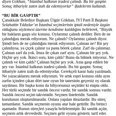
diyen Gökhan, “İstanbul halkının iradesi çalındı. Bu bir gasptır.
Sonuç itibariyle zaten izah da edemiyorlar” ifadelerini kullandı.
“BU BİR GASPTIR”
Çanakkale Belediye Başkanı Ülgür Gökhan, İYİ Parti İl
Başkanı
Selahattin Yıldızlar’ın İstanbul seçimlerinin iptali nedeniyle üzgün
olduğunu söylemesi üzerine kendisine katıldığını belirterek,
“Büyük
bir hakların gaspı söz konusu. Oylarımız çalındı dediler. Ben de ne
çalındığını merak ediyorum. Ne çalındı? Oylarımız çalındı diyor.
Şimdi ben de ne çalındığını merak ediyorum. Çalınan ne? Bir şey
çalındıysa, ya çiçek çalınır ya pasta börek çalınır. Zarf da çalınmaz.
Çalınan zarf da yok. İmza ile çıkan zarf aynı. Çalınan bir şey yok.
Hiçbir şey yok. İkinci soru, kim çaldı? Bunu da bilmek istiyoruz. Ne
çalındı ve kim çaldı? Çalınan hiçbir şey yok. Ama gasp edilen bir
şey var. İstanbul halkının iradesi çalındı. Bu bir gasptır. Sonuç
itibariyle zaten izah da edemiyorlar. Gerekçeli karar hala yazılmadı.
Ne yazacaklarını merak ediyorum. Ve artık espri konusu oldu aynı
zarfın içinden çıkan dört tane oyun bir tanesinin geçersiz oy olarak
sayılması. Bir başka konu da biliyorsunuz seçimler ki etapta oldu.
Her türlü seçimde bir sandık öncesi vardır, bir sandık sonrası vardır.
Sandık öncesi seçim takvimidir. Seçmen listeleridir. Sandık
kurulunun oluşturulmasıdır. Onlara yapılan itirazlardır. Bu süreç
tamamlanır. Sandık seçmenin oyunu atar hale getirilir. Bu birinci
aşamadır. Bunun süreçleri yasayla belirlenmiştir. İki sandık açılır,
seçmem artık devrededir. Seçmen gelir oyunu gösterir, tarif eder.