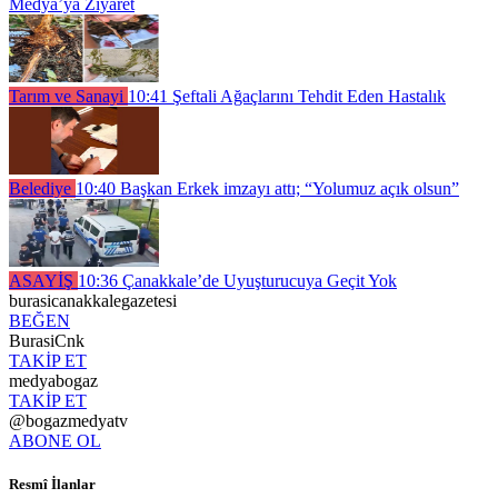
Medya’ya Ziyaret
Tarım ve Sanayi
10:41
Şeftali Ağaçlarını Tehdit Eden Hastalık
Belediye
10:40
Başkan Erkek imzayı attı; “Yolumuz açık olsun”
ASAYİŞ
10:36
Çanakkale’de Uyuşturucuya Geçit Yok
burasicanakkalegazetesi
BEĞEN
BurasiCnk
TAKİP ET
medyabogaz
TAKİP ET
@bogazmedyatv
ABONE OL
Resmî İlanlar