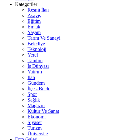
Kategoriler
Resmî İlan
Asayiş
Eğitim
Emlak
Yaşam
Tarım Ve Sanayi
Belediye
Teknoloji
Yerel
Tanıtım
İş Dünyası
Yatırım
İlan
Gündem
İlçe - Belde
Spor
Sağlık
Magazin
Kültür Ve Sanat
Ekonomi
Siyaset
Turizm
Üniversite
Foto Galeri