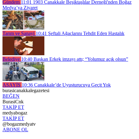
Gündem
11:01
1903 Çanakkale Beşiktaşlılar Derneği'nden Boğaz
Medya’ya Ziyaret
Tarım ve Sanayi
10:41
Şeftali Ağaçlarını Tehdit Eden Hastalık
Belediye
10:40
Başkan Erkek imzayı attı; “Yolumuz açık olsun”
ASAYİŞ
10:36
Çanakkale’de Uyuşturucuya Geçit Yok
burasicanakkalegazetesi
BEĞEN
BurasiCnk
TAKİP ET
medyabogaz
TAKİP ET
@bogazmedyatv
ABONE OL