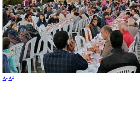
-
+
A
A