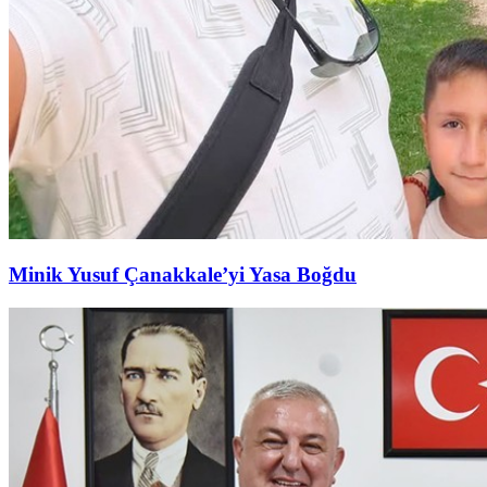
Minik Yusuf Çanakkale’yi Yasa Boğdu