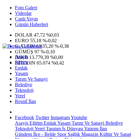
Foto Galeri
Videolar
Canlı Yayın
Günün Haberleri
DOLAR
47,72
%0,03
EURO
55,18
%-0,02
G.ALTIN
6.635,20
%-0,38
GÜMÜŞ
97
%-0,10
Asayiş
IMKB
13.779,39
%0,00
Eğitim
BITCOIN
65.074
%0,42
Emlak
Yaşam
Tarım Ve Sanayi
Belediye
Teknoloji
Yerel
Resmî İlan
Facebook
Twitter
Instagram
Youtube
Asayiş
Eğitim
Emlak
Yaşam
Tarım Ve Sanayi
Belediye
Teknoloji
Yerel
Tanıtım
İş Dünyası
Yatırım
İlan
Gündem
İlçe - Belde
Spor
Sağlık
Magazin
Kültür Ve Sanat