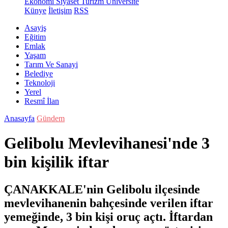
Ekonomi
Siyaset
Turizm
Üniversite
Künye
İletişim
RSS
Asayiş
Eğitim
Emlak
Yaşam
Tarım Ve Sanayi
Belediye
Teknoloji
Yerel
Resmî İlan
Anasayfa
Gündem
Gelibolu Mevlevihanesi'nde 3
bin kişilik iftar
ÇANAKKALE'nin Gelibolu ilçesinde
mevlevihanenin bahçesinde verilen iftar
yemeğinde, 3 bin kişi oruç açtı. İftardan