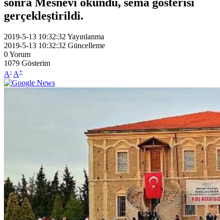
sonra Mesnevi okundu, sema gösterisi
gerçekleştirildi.
2019-5-13 10:32:32
Yayınlanma
2019-5-13 10:32:32
Güncelleme
0
Yorum
1079
Gösterim
-
+
A
A