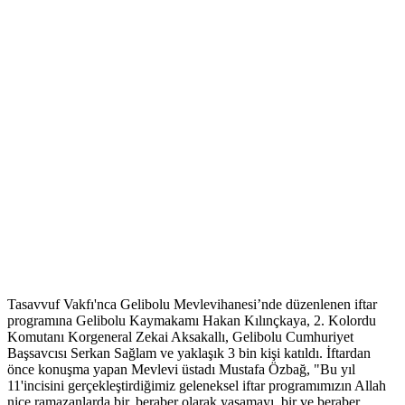
Tasavvuf Vakfı'nca Gelibolu Mevlevihanesi’nde düzenlenen iftar
programına Gelibolu Kaymakamı Hakan Kılınçkaya, 2. Kolordu
Komutanı Korgeneral Zekai Aksakallı, Gelibolu Cumhuriyet
Başsavcısı Serkan Sağlam ve yaklaşık 3 bin kişi katıldı. İftardan
önce konuşma yapan Mevlevi üstadı Mustafa Özbağ, "Bu yıl
11'incisini gerçekleştirdiğimiz geleneksel iftar programımızın Allah
nice ramazanlarda bir, beraber olarak yaşamayı, bir ve beraber