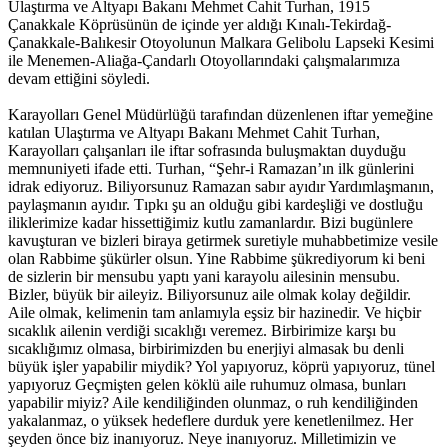
Ulaştırma ve Altyapı Bakanı Mehmet Cahit Turhan, 1915
Çanakkale Köprüsünün de içinde yer aldığı Kınalı-Tekirdağ-
Çanakkale-Balıkesir Otoyolunun Malkara Gelibolu Lapseki Kesimi
ile Menemen-Aliağa-Çandarlı Otoyollarındaki çalışmalarımıza
devam ettiğini söyledi.
Karayolları Genel Müdürlüğü tarafından düzenlenen iftar yemeğine
katılan Ulaştırma ve Altyapı Bakanı Mehmet Cahit Turhan,
Karayolları çalışanları ile iftar sofrasında buluşmaktan duyduğu
memnuniyeti ifade etti. Turhan, “Şehr-i Ramazan’ın ilk günlerini
idrak ediyoruz. Biliyorsunuz Ramazan sabır ayıdır Yardımlaşmanın,
paylaşmanın ayıdır. Tıpkı şu an olduğu gibi kardeşliği ve dostluğu
iliklerimize kadar hissettiğimiz kutlu zamanlardır. Bizi bugünlere
kavuşturan ve bizleri biraya getirmek suretiyle muhabbetimize vesile
olan Rabbime şükürler olsun. Yine Rabbime şükrediyorum ki beni
de sizlerin bir mensubu yaptı yani karayolu ailesinin mensubu.
Bizler, büyük bir aileyiz. Biliyorsunuz aile olmak kolay değildir.
Aile olmak, kelimenin tam anlamıyla eşsiz bir hazinedir. Ve hiçbir
sıcaklık ailenin verdiği sıcaklığı veremez. Birbirimize karşı bu
sıcaklığımız olmasa, birbirimizden bu enerjiyi almasak bu denli
büyük işler yapabilir miydik? Yol yapıyoruz, köprü yapıyoruz, tünel
yapıyoruz Geçmişten gelen köklü aile ruhumuz olmasa, bunları
yapabilir miyiz? Aile kendiliğinden olunmaz, o ruh kendiliğinden
yakalanmaz, o yüksek hedeflere durduk yere kenetlenilmez. Her
şeyden önce biz inanıyoruz. Neye inanıyoruz. Milletimizin ve