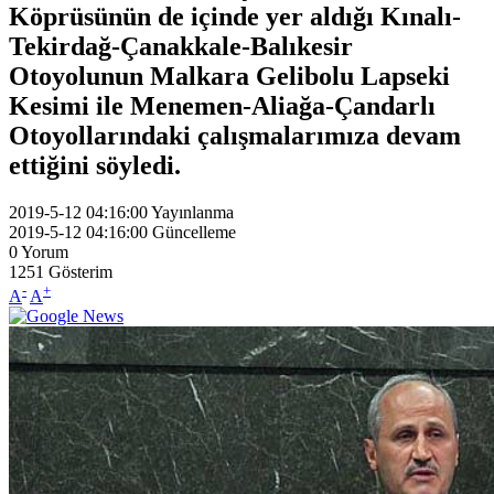
Köprüsünün de içinde yer aldığı Kınalı-
Tekirdağ-Çanakkale-Balıkesir
Otoyolunun Malkara Gelibolu Lapseki
Kesimi ile Menemen-Aliağa-Çandarlı
Otoyollarındaki çalışmalarımıza devam
ettiğini söyledi.
2019-5-12 04:16:00
Yayınlanma
2019-5-12 04:16:00
Güncelleme
0
Yorum
1251
Gösterim
-
+
A
A