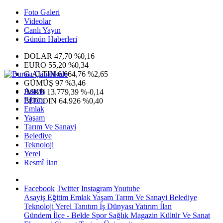
Foto Galeri
Videolar
Canlı Yayın
Günün Haberleri
DOLAR
47,70
%0,16
EURO
55,20
%0,34
G.ALTIN
6.664,76
%2,65
GÜMÜŞ
97
%3,46
Asayiş
IMKB
13.779,39
%-0,14
Eğitim
BITCOIN
64.926
%0,40
Emlak
Yaşam
Tarım Ve Sanayi
Belediye
Teknoloji
Yerel
Resmî İlan
Facebook
Twitter
Instagram
Youtube
Asayiş
Eğitim
Emlak
Yaşam
Tarım Ve Sanayi
Belediye
Teknoloji
Yerel
Tanıtım
İş Dünyası
Yatırım
İlan
Gündem
İlçe - Belde
Spor
Sağlık
Magazin
Kültür Ve Sanat