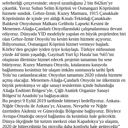
seferberliği çerçevesinde; otoyol uzunluğunu 2 bin 842km’ye
çıkardık. Yavuz Sultan Selim Köprüsü ve Osmangazi Köprüsünü
hizmete sunduk. Gebze-İzmir, Kuzey Marmara, 1915 Çanakkale
Köprüsünün de içinde yer aldığı Kınalı-Tekirdağ-Çanakkale-
Balıkesir Otoyolunun Malkara Gelibolu Lapseki Kesimi ile
Menemen-Aliağa-Çandarlı Otoyollarındaki çalışmalarımıza devam
ediyoruz. Dünyada YİD modeliyle yapılan en büyük projelerden biri
olan Gebze-İzmir Otoyolu’nu kesim kesim hizmete açıyoruz.
Biliyorsunuz, Osmangazi Köprüsü hizmet vermeye başladı.
Körfez’den geçişler iyiden iyiye kolaylaştı. Türkiye nüfusunun
yüzde 44’ünün yaşadığı, Gayrisafi Yurt İçi Hasıla’nın %65’ini
oluşturan illerimize hizmet edecek projenin tamamını bu sene
bitiriyoruz. Kuzey Marmara Otoyolu, kıtalararası karayolu
bağlantısına kesintisiz bir ulaşım imkânı sunmasıyla tarihi İpek
Yolu’nu canlandıracaktır. Otoyolun tamamını 2020 yılında hizmete
açmış olacağız. Menemen-Aliağa-Çandarlı Otoyolu ise ülkemizin en
büyük petrokimya ve ağır sanayi tesislerinin içinde bulunduğu
Aliağa Endüstri Bölgesi’yle, Çiğli Atatürk Organize Sanayi
Bölgesi’ni Anadolu’ya bağlayacaktır.
Bu projeyi 9 Eylül 2019 tarihinde bitirmeyi hedefliyoruz. Ankara-
Niğde Otoyolu ile Ankara’yı; Aksaray, Nevşehir ve Niğde
üzerinden Akdeniz ve Güneydoğu Bölgesine bağlıyoruz. Böylece
Avrupa-Ortadoğu otoyol bağlantısı da kesintisiz hale gelecektir.
Dünya ölçeğinde bir turizm merkezi olan Kapadokya’ya ulaşımı,
2020 de bitireceğimiz bu otoyolla daha konforlu hale getireceğiz”