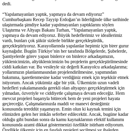
dedi.
“Yapılamayanları yaptık, yapmaya da devam ediyoruz”
Cumhurbaşkanı Recep Tayyip Erdoğan’ın liderliğinde ülke tarihinde
ulaştırmada şimdiye kadar yapılmayanları yaptıklarını söylen
Ulaştırma ve Altyapı Bakanı Turhan, “Yapılamayanları yaptık,
yapmaya da devam ediyoruz. Büyük hedeflerimiz ve ideallerimiz
vardı, bunları çok şükür sizlerle birlikte gerçekleştirdik,
gerçekleştiriyoruz. Karayollarında yapılanlar hepimiz için birer gurur
kaynağıdır. Bugün Türkiye’nin her tarafında Bölgelerde, Şubelerde,
Şantiyelerde görev yapan binlerce on binlerce arkadaşımızın,
yüklenicimizin, altyüklenicimizin bu projelerin gerçekleştirilmesinde
ciddi katkıları var. Bu vesileyle siz değerli Karayolcu arkadaşlarıma;
yollarımızın planlanmasından projelendirilmesine, yapımından
bakımına, işaretlenmesine kadar verdiğiniz emek için teşekkür etmek
istiyorum. Ancak yükümüz ağır bir yük. Ülkemizin uzun vadeli
hedefleri yakalamasında gerekli olan altyapıyı gerçekleştirmek için
yılmadan, özveriyle ve ciddiyetle çalışmaya devam edeceğiz. Hem
mevcut projeleri başarıyla bitirecek hem de yeni projeleri hayata
geçireceğiz. Çalışmalarınızda maddi ve manevi desteğimiz
konusunda tereddüt yaşamayın. Emin olun ki kaynak temini için
elimizden gelen her imkân seferber edilecektir. Ancak, bugüne kadar
olduğu gibi bundan sonra da kamu kaynaklarının efektif kullanımı
konusunda azami dikkat göstermenizi özellikle istirham ediyorum.
Özellikle ülkemiz için en faydalı projeleri seçilmesi ve ihaleden