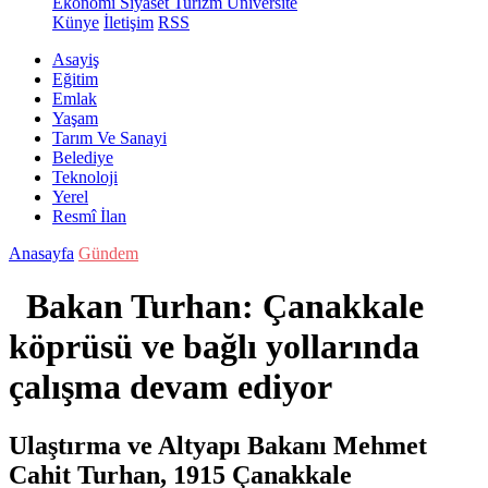
Ekonomi
Siyaset
Turizm
Üniversite
Künye
İletişim
RSS
Asayiş
Eğitim
Emlak
Yaşam
Tarım Ve Sanayi
Belediye
Teknoloji
Yerel
Resmî İlan
Anasayfa
Gündem
Bakan Turhan: Çanakkale
köprüsü ve bağlı yollarında
çalışma devam ediyor
Ulaştırma ve Altyapı Bakanı Mehmet
Cahit Turhan, 1915 Çanakkale