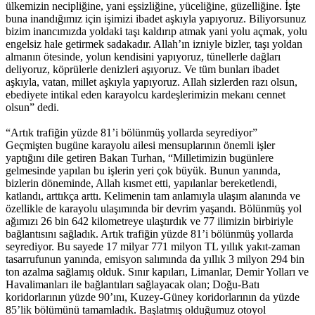
ülkemizin necipliğine, yani eşsizliğine, yüceliğine, güzelliğine. İşte
buna inandığımız için işimizi ibadet aşkıyla yapıyoruz. Biliyorsunuz
bizim inancımızda yoldaki taşı kaldırıp atmak yani yolu açmak, yolu
engelsiz hale getirmek sadakadır. Allah’ın izniyle bizler, taşı yoldan
almanın ötesinde, yolun kendisini yapıyoruz, tünellerle dağları
deliyoruz, köprülerle denizleri aşıyoruz. Ve tüm bunları ibadet
aşkıyla, vatan, millet aşkıyla yapıyoruz. Allah sizlerden razı olsun,
ebediyete intikal eden karayolcu kardeşlerimizin mekanı cennet
olsun” dedi.
“Artık trafiğin yüzde 81’i bölünmüş yollarda seyrediyor”
Geçmişten bugüne karayolu ailesi mensuplarının önemli işler
yaptığını dile getiren Bakan Turhan, “Milletimizin bugünlere
gelmesinde yapılan bu işlerin yeri çok büyük. Bunun yanında,
bizlerin döneminde, Allah kısmet etti, yapılanlar bereketlendi,
katlandı, arttıkça arttı. Kelimenin tam anlamıyla ulaşım alanında ve
özellikle de karayolu ulaşımında bir devrim yaşandı. Bölünmüş yol
ağımızı 26 bin 642 kilometreye ulaştırdık ve 77 ilimizin birbiriyle
bağlantısını sağladık. Artık trafiğin yüzde 81’i bölünmüş yollarda
seyrediyor. Bu sayede 17 milyar 771 milyon TL yıllık yakıt-zaman
tasarrufunun yanında, emisyon salımında da yıllık 3 milyon 294 bin
ton azalma sağlamış olduk. Sınır kapıları, Limanlar, Demir Yolları ve
Havalimanları ile bağlantıları sağlayacak olan; Doğu-Batı
koridorlarının yüzde 90’ını, Kuzey-Güney koridorlarının da yüzde
85’lik bölümünü tamamladık. Başlatmış olduğumuz otoyol