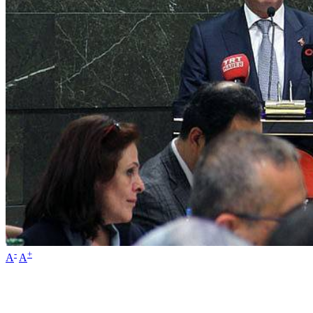
-
+
A
A