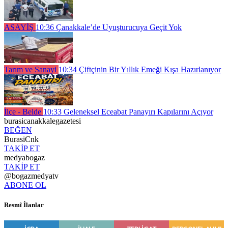
ASAYİŞ
10:36
Çanakkale’de Uyuşturucuya Geçit Yok
Tarım ve Sanayi
10:34
Çiftçinin Bir Yıllık Emeği Kışa Hazırlanıyor
İlçe - Belde
10:33
Geleneksel Eceabat Panayırı Kapılarını Açıyor
burasicanakkalegazetesi
BEĞEN
BurasiCnk
TAKİP ET
medyabogaz
TAKİP ET
@bogazmedyatv
ABONE OL
Resmî İlanlar