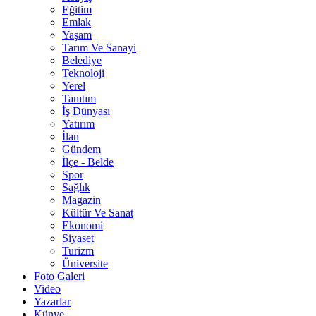
Eğitim
Emlak
Yaşam
Tarım Ve Sanayi
Belediye
Teknoloji
Yerel
Tanıtım
İş Dünyası
Yatırım
İlan
Gündem
İlçe - Belde
Spor
Sağlık
Magazin
Kültür Ve Sanat
Ekonomi
Siyaset
Turizm
Üniversite
Foto Galeri
Video
Yazarlar
Künye