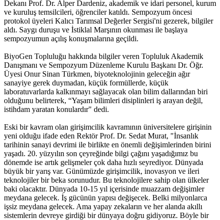
Dekanı Prof. Dr. Alper Dardeniz, akademik ve idari personel, kurum
ve kuruluş temsilcileri, öğrenciler katıldı. Sempozyum öncesi
protokol üyeleri Kalıcı Tarımsal Değerler Sergisi'ni gezerek, bilgiler
aldı. Saygı duruşu ve İstiklal Marşının okunması ile başlaya
sempozyumun açılış konuşmalarına geçildi.
BiyoGen Topluluğu hakkında bilgiler veren Topluluk Akademik
Danışmanı ve Sempozyum Düzenleme Kurulu Başkanı Dr. Öğr.
Üyesi Onur Sinan Türkmen, biyoteknolojinin geleceğin ağır
sanayiye gerek duymadan, küçük formüllerde, küçük
laboratuvarlarda kalkınmayı sağlayacak olan bilim dallarından biri
olduğunu belirterek, “Yaşam bilimleri disiplinleri iş arayan değil,
istihdam yaratan konulardır" dedi.
Eski bir kavram olan girişimcilik kavramının üniversitelere girişinin
yeni olduğu ifade eden Rektör Prof. Dr. Sedat Murat, "İnsanlık
tarihinin sanayi devrimi ile birlikte en önemli değişimlerinden birini
yaşadı. 20. yüzyılın son çeyreğinde bilgi çağını yaşadığımız bu
dönemde ise artık gelişmeler çok daha hızlı seyrediyor. Dünyada
büyük bir yarış var. Günümüzde girişimcilik, inovasyon ve ileri
teknolojiler bir beka sorunudur. Bu teknolojilere sahip olan ülkeler
baki olacaktır. Dünyada 10-15 yıl içerisinde muazzam değişimler
meydana gelecek. İş gücünün yapısı değişecek. Belki milyonlarca
işsiz meydana gelecek. Ama yapay zekaların ve her alanda akıllı
sistemlerin devreye girdiği bir dünyaya doğru gidiyoruz. Böyle bir