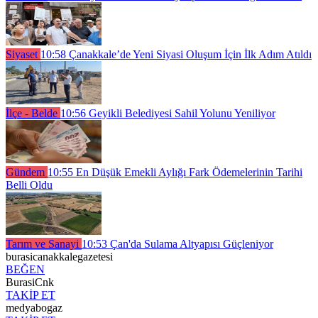
Siyaset
10:58
Çanakkale’de Yeni Siyasi Oluşum İçin İlk Adım Atıldı
İlçe - Belde
10:56
Geyikli Belediyesi Sahil Yolunu Yeniliyor
Gündem
10:55
En Düşük Emekli Aylığı Fark Ödemelerinin Tarihi
Belli Oldu
Tarım ve Sanayi
10:53
Çan'da Sulama Altyapısı Güçleniyor
burasicanakkalegazetesi
BEĞEN
BurasiCnk
TAKİP ET
medyabogaz