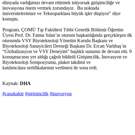
dünyada varlığımızı devam ettirmek istiyorsak girişimciliğe ve
inovasyona önem vermek zorundayız. Bu noktada
üniversitelerimize ve Teknoparklara büyük işler düşüyor" diye
konuştu.
Program, ÇOMÜ Tıp Fakültesi Tıbbi Genetik Bölümü Öğretim
Üyesi Prof. Dr. Fatma Sılan’ın oturum başkanlığında gerçekleşen ilk
oturumda VSY Biyoteknoloji Yönetim Kurulu Başkanı ve
Biyoteknoloji Sanayicileri Derneği Başkanı Dr. Ercan Varlıbaş’ın
“Globalizasyon ve VSY Deneyim” başlıklı sunumu ile devam etti. 9
konuşmacının yer aldığı çağrılı bildirili Girişimcilik, İnovasyon ve
Biyoteknoloji Sempozyumu, plaket takdimi ve
katılımcılara sertifikalarının verilmesi ile sona erdi.
Kaynak:
DHA
#çanakakle
#girişimcilik
#inavosyon