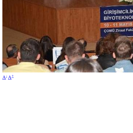
-
+
A
A