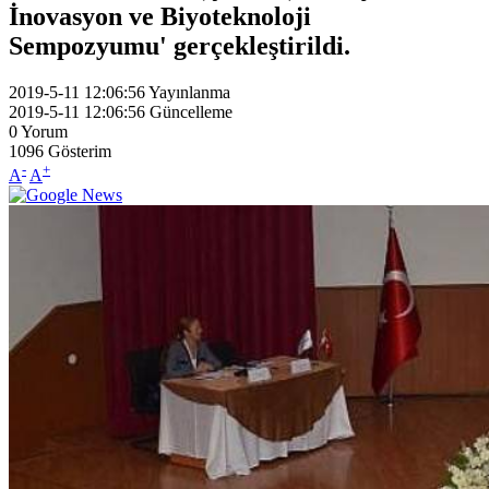
İnovasyon ve Biyoteknoloji
Sempozyumu' gerçekleştirildi.
2019-5-11 12:06:56
Yayınlanma
2019-5-11 12:06:56
Güncelleme
0
Yorum
1096
Gösterim
-
+
A
A