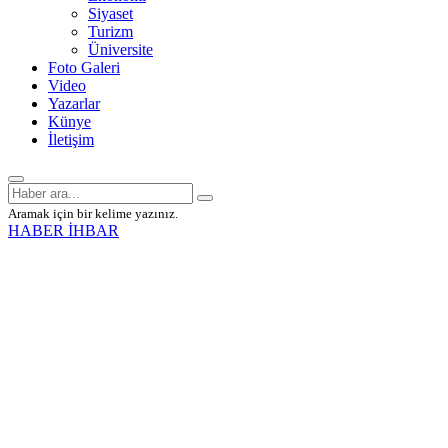
Siyaset
Turizm
Üniversite
Foto Galeri
Video
Yazarlar
Künye
İletişim
Aramak için bir kelime yazınız.
HABER İHBAR