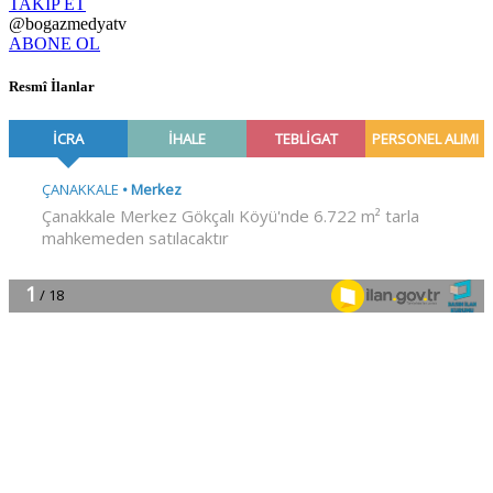
TAKİP ET
@bogazmedyatv
ABONE OL
Resmî İlanlar