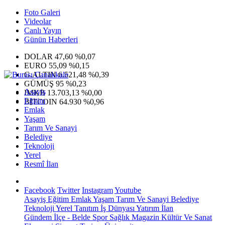
Foto Galeri
Videolar
Canlı Yayın
Günün Haberleri
DOLAR
47,60
%0,07
EURO
55,09
%0,15
G.ALTIN
6.521,48
%0,39
GÜMÜŞ
95
%0,23
Asayiş
IMKB
13.703,13
%0,00
Eğitim
BITCOIN
64.930
%0,96
Emlak
Yaşam
Tarım Ve Sanayi
Belediye
Teknoloji
Yerel
Resmî İlan
Facebook
Twitter
Instagram
Youtube
Asayiş
Eğitim
Emlak
Yaşam
Tarım Ve Sanayi
Belediye
Teknoloji
Yerel
Tanıtım
İş Dünyası
Yatırım
İlan
Gündem
İlçe - Belde
Spor
Sağlık
Magazin
Kültür Ve Sanat