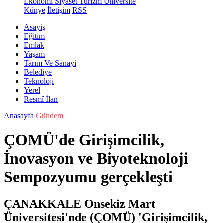
Ekonomi
Siyaset
Turizm
Üniversite
Künye
İletişim
RSS
Asayiş
Eğitim
Emlak
Yaşam
Tarım Ve Sanayi
Belediye
Teknoloji
Yerel
Resmî İlan
Anasayfa
Gündem
ÇOMÜ'de Girişimcilik,
İnovasyon ve Biyoteknoloji
Sempozyumu gerçekleşti
ÇANAKKALE Onsekiz Mart
Üniversitesi'nde (ÇOMÜ) 'Girişimcilik,