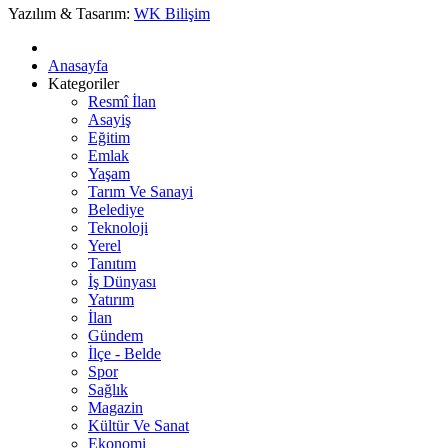
Yazılım & Tasarım:
WK Bilişim
Anasayfa
Kategoriler
Resmî İlan
Asayiş
Eğitim
Emlak
Yaşam
Tarım Ve Sanayi
Belediye
Teknoloji
Yerel
Tanıtım
İş Dünyası
Yatırım
İlan
Gündem
İlçe - Belde
Spor
Sağlık
Magazin
Kültür Ve Sanat
Ekonomi