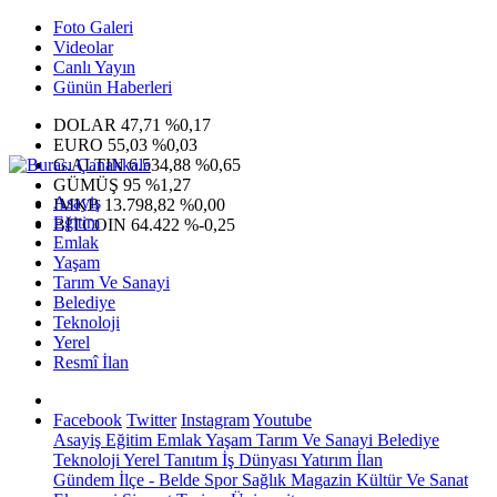
Foto Galeri
Videolar
Canlı Yayın
Günün Haberleri
DOLAR
47,71
%0,17
EURO
55,03
%0,03
G.ALTIN
6.534,88
%0,65
GÜMÜŞ
95
%1,27
Asayiş
IMKB
13.798,82
%0,00
Eğitim
BITCOIN
64.422
%-0,25
Emlak
Yaşam
Tarım Ve Sanayi
Belediye
Teknoloji
Yerel
Resmî İlan
Facebook
Twitter
Instagram
Youtube
Asayiş
Eğitim
Emlak
Yaşam
Tarım Ve Sanayi
Belediye
Teknoloji
Yerel
Tanıtım
İş Dünyası
Yatırım
İlan
Gündem
İlçe - Belde
Spor
Sağlık
Magazin
Kültür Ve Sanat