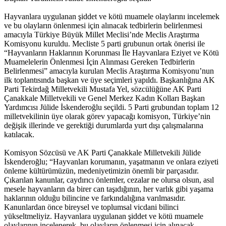
Hayvanlara uygulanan şiddet ve kötü muamele olaylarını incelemek
ve bu olayların önlenmesi için alınacak tedbirlerin belirlenmesi
amacıyla Türkiye Büyük Millet Meclisi’nde Meclis Araştırma
Komisyonu kuruldu. Mecliste 5 parti grubunun ortak önerisi ile
“Hayvanların Haklarının Korunması İle Hayvanlara Eziyet ve Kötü
Muamelelerin Önlenmesi İçin Alınması Gereken Tedbirlerin
Belirlenmesi” amacıyla kurulan Meclis Araştırma Komisyonu’nun
ilk toplantısında başkan ve üye seçimleri yapıldı. Başkanlığına AK
Parti Tekirdağ Milletvekili Mustafa Yel, sözcülüğüne AK Parti
Çanakkale Milletvekili ve Genel Merkez Kadın Kolları Başkan
Yardımcısı Jülide İskenderoğlu seçildi. 5 Parti grubundan toplam 12
milletvekilinin üye olarak görev yapacağı komisyon, Türkiye’nin
değişik illerinde ve gerektiği durumlarda yurt dışı çalışmalarına
katılacak.
Komisyon Sözcüsü ve AK Parti Çanakkale Milletvekili Jülide
İskenderoğlu; “Hayvanları korumanın, yaşatmanın ve onlara eziyeti
önleme kültürümüzün, medeniyetimizin önemli bir parçasıdır.
Çıkarılan kanunlar, caydırıcı önlemler, cezalar ne olursa olsun, asıl
mesele hayvanların da birer can taşıdığının, her varlık gibi yaşama
haklarının olduğu bilincine ve farkındalığına varılmasıdır.
Kanunlardan önce bireysel ve toplumsal vicdani bilinci
yükseltmeliyiz. Hayvanlara uygulanan şiddet ve kötü muamele
olaylarının incelenerek, bu olayların önlenmesi için alınacak