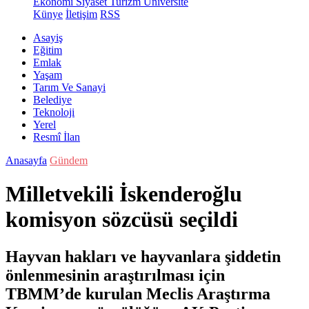
Ekonomi
Siyaset
Turizm
Üniversite
Künye
İletişim
RSS
Asayiş
Eğitim
Emlak
Yaşam
Tarım Ve Sanayi
Belediye
Teknoloji
Yerel
Resmî İlan
Anasayfa
Gündem
Milletvekili İskenderoğlu
komisyon sözcüsü seçildi
Hayvan hakları ve hayvanlara şiddetin
önlenmesinin araştırılması için
TBMM’de kurulan Meclis Araştırma