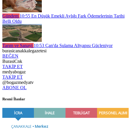
Gündem
10:55
En Düşük Emekli Aylığı Fark Ödemelerinin Tarihi
Belli Oldu
Tarım ve Sanayi
10:53
Çan'da Sulama Altyapısı Güçleniyor
burasicanakkalegazetesi
BEĞEN
BurasiCnk
TAKİP ET
medyabogaz
TAKİP ET
@bogazmedyatv
ABONE OL
Resmî İlanlar