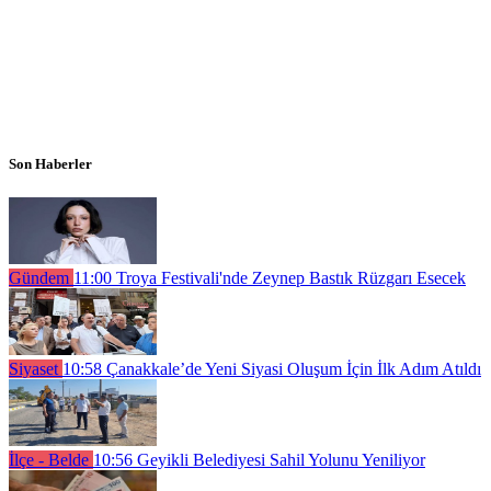
Son Haberler
Gündem
11:00
Troya Festivali'nde Zeynep Bastık Rüzgarı Esecek
Siyaset
10:58
Çanakkale’de Yeni Siyasi Oluşum İçin İlk Adım Atıldı
İlçe - Belde
10:56
Geyikli Belediyesi Sahil Yolunu Yeniliyor