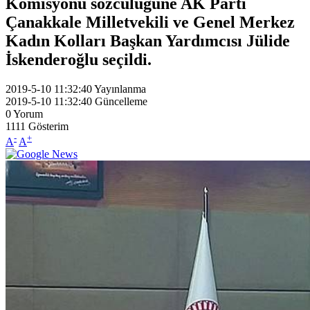
Komisyonu sözcülüğüne AK Parti
Çanakkale Milletvekili ve Genel Merkez
Kadın Kolları Başkan Yardımcısı Jülide
İskenderoğlu seçildi.
2019-5-10 11:32:40
Yayınlanma
2019-5-10 11:32:40
Güncelleme
0
Yorum
1111
Gösterim
-
+
A
A