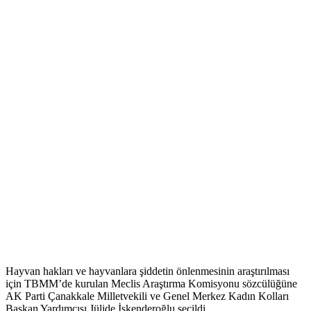
Hayvan hakları ve hayvanlara şiddetin önlenmesinin araştırılması
için TBMM’de kurulan Meclis Araştırma Komisyonu sözcülüğüne
AK Parti Çanakkale Milletvekili ve Genel Merkez Kadın Kolları
Başkan Yardımcısı Jülide İskenderoğlu seçildi.