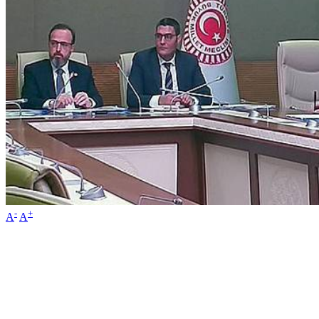
-
+
A
A