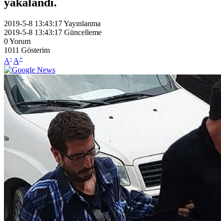
yakalandı.
2019-5-8 13:43:17
Yayınlanma
2019-5-8 13:43:17
Güncelleme
0
Yorum
1011
Gösterim
-
+
A
A