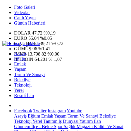
Foto Galeri
Videolar
Canlı Yayın
Günün Haberleri
DOLAR
47,72
%0,19
EURO
55,04
%0,05
G.ALTIN
6.539,21
%0,72
GÜMÜŞ
96
%1,41
Asayiş
IMKB
13.798,82
%0,00
Eğitim
BITCOIN
64.201
%-1,07
Emlak
Yaşam
Tarım Ve Sanayi
Belediye
Teknoloji
Yerel
Resmî İlan
Facebook
Twitter
Instagram
Youtube
Asayiş
Eğitim
Emlak
Yaşam
Tarım Ve Sanayi
Belediye
Teknoloji
Yerel
Tanıtım
İş Dünyası
Yatırım
İlan
Gündem
İlçe - Belde
Spor
Sağlık
Magazin
Kültür Ve Sanat