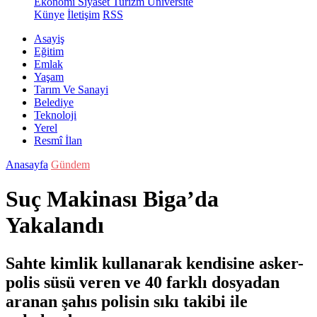
Ekonomi
Siyaset
Turizm
Üniversite
Künye
İletişim
RSS
Asayiş
Eğitim
Emlak
Yaşam
Tarım Ve Sanayi
Belediye
Teknoloji
Yerel
Resmî İlan
Anasayfa
Gündem
Suç Makinası Biga’da
Yakalandı
Sahte kimlik kullanarak kendisine asker-
polis süsü veren ve 40 farklı dosyadan
aranan şahıs polisin sıkı takibi ile