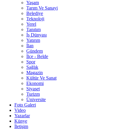
Yaşam
Tarım Ve Sanayi
Belediye
Teknoloji
Yerel
Tanıtım
İş Dünyası
Yatırım
İlan
Gündem
İlçe - Belde
Spor
Sağlık
Magazin
Kültür Ve Sanat
Ekonomi
Siyaset
Turizm
Üniversite
Foto Galeri
Video
Yazarlar
Künye
İletişim