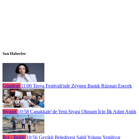
Son Haberler
Gündem
11:00
Troya Festivali'nde Zeynep Bastık Rüzgarı Esecek
Siyaset
10:58
Çanakkale’de Yeni Siyasi Oluşum İçin İlk Adım Atıldı
İlçe - Belde
10:56
Geyikli Belediyesi Sahil Yolunu Yeniliyor