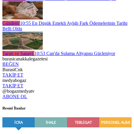
Gündem
10:55
En Düşük Emekli Aylığı Fark Ödemelerinin Tarihi
Belli Oldu
Tarım ve Sanayi
10:53
Çan'da Sulama Altyapısı Güçleniyor
burasicanakkalegazetesi
BEĞEN
BurasiCnk
TAKİP ET
medyabogaz
TAKİP ET
@bogazmedyatv
ABONE OL
Resmî İlanlar