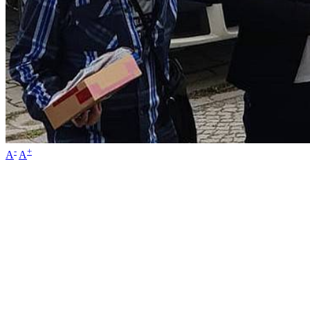
-
+
A
A