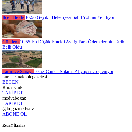
İlçe - Belde
10:56
Geyikli Belediyesi Sahil Yolunu Yeniliyor
Gündem
10:55
En Düşük Emekli Aylığı Fark Ödemelerinin Tarihi
Belli Oldu
Tarım ve Sanayi
10:53
Çan'da Sulama Altyapısı Güçleniyor
burasicanakkalegazetesi
BEĞEN
BurasiCnk
TAKİP ET
medyabogaz
TAKİP ET
@bogazmedyatv
ABONE OL
Resmî İlanlar