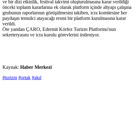
ve bir dizi etkinlik, festival takvimi oluşturulmasına karar verildiği
önceki toplantı kararlarına ek olarak platform içinde altyapı çalışma
grubunun raporlarının görüşülmesini takiben, icra komitesine her
paydaşın temsilci atayacağı resmi bir platform kurulmasına karar
verildi.
Öte yandan ÇARO, Edremit Körfez Turizm Platformu'nun
sekreteryasını ve icra kurulu görevlerini üstleniyor.
Kaynak:
Haber Merkezi
#turizm
#ortak
#akıl