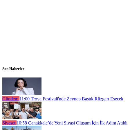
Son Haberler
Gündem
11:00
Troya Festivali'nde Zeynep Bastık Rüzgarı Esecek
Siyaset
10:58
Çanakkale’de Yeni Siyasi Oluşum İçin İlk Adım Atıldı