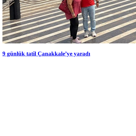
9 günlük tatil Çanakkale’ye yaradı