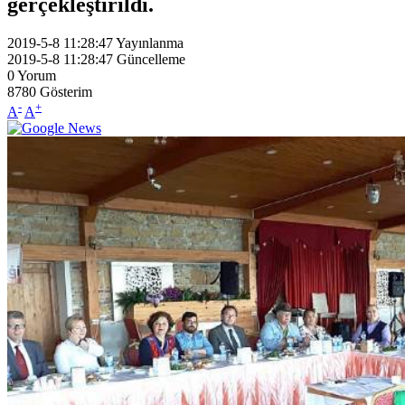
gerçekleştirildi.
2019-5-8 11:28:47
Yayınlanma
2019-5-8 11:28:47
Güncelleme
0
Yorum
8780
Gösterim
-
+
A
A