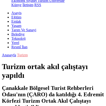
Ekonomi
Siyaset
Turizm
Üniversite
Künye
İletişim
RSS
Asayiş
Eğitim
Emlak
Yaşam
Tarım Ve Sanayi
Belediye
Teknoloji
Yerel
Resmî İlan
Anasayfa
Turizm
Turizm ortak akıl çalıştayı
yapıldı
Çanakkale Bölgesel Turist Rehberleri
Odası'nın (ÇARO) da katıldığı 4. Edremit
Körfezi Turizm Ortak Akıl Çalıştayı