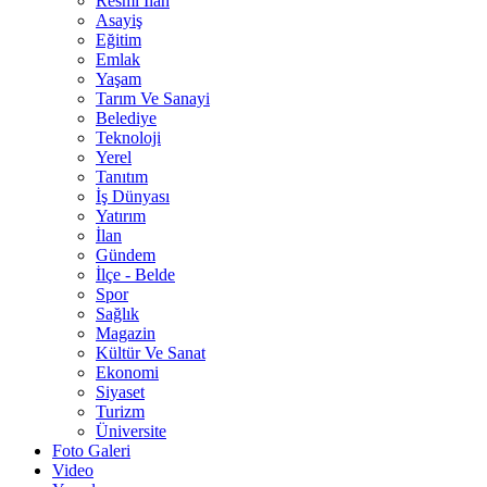
Resmî İlan
Asayiş
Eğitim
Emlak
Yaşam
Tarım Ve Sanayi
Belediye
Teknoloji
Yerel
Tanıtım
İş Dünyası
Yatırım
İlan
Gündem
İlçe - Belde
Spor
Sağlık
Magazin
Kültür Ve Sanat
Ekonomi
Siyaset
Turizm
Üniversite
Foto Galeri
Video