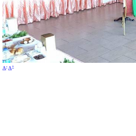
-
+
A
A