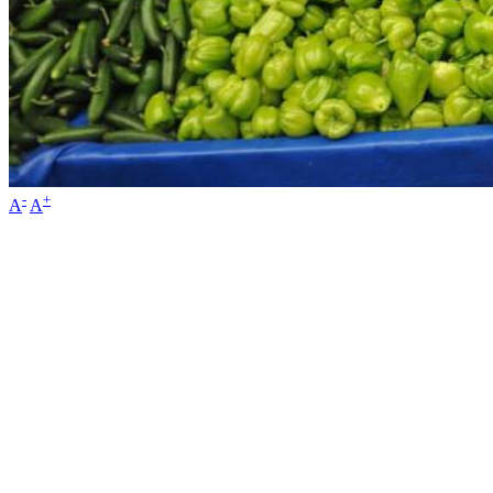
-
+
A
A