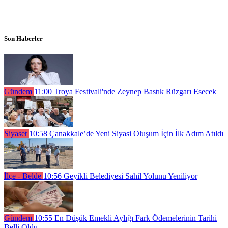
Son Haberler
Gündem
11:00
Troya Festivali'nde Zeynep Bastık Rüzgarı Esecek
Siyaset
10:58
Çanakkale’de Yeni Siyasi Oluşum İçin İlk Adım Atıldı
İlçe - Belde
10:56
Geyikli Belediyesi Sahil Yolunu Yeniliyor
Gündem
10:55
En Düşük Emekli Aylığı Fark Ödemelerinin Tarihi
Belli Oldu