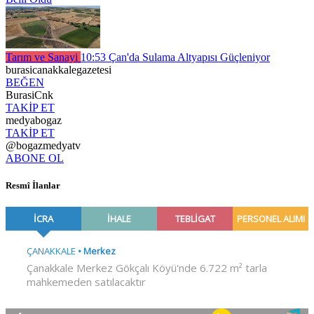
Tarım ve Sanayi
10:53
Çan'da Sulama Altyapısı Güçleniyor
burasicanakkalegazetesi
BEĞEN
BurasiCnk
TAKİP ET
medyabogaz
TAKİP ET
@bogazmedyatv
ABONE OL
Resmî İlanlar