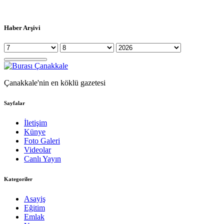
Haber Arşivi
Çanakkale'nin en köklü gazetesi
Sayfalar
İletişim
Künye
Foto Galeri
Videolar
Canlı Yayın
Kategoriler
Asayiş
Eğitim
Emlak