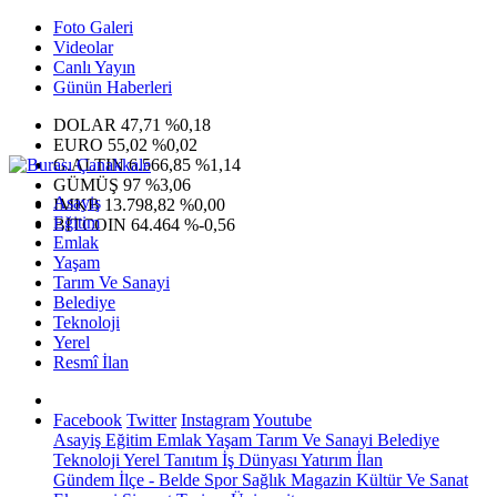
Foto Galeri
Videolar
Canlı Yayın
Günün Haberleri
DOLAR
47,71
%0,18
EURO
55,02
%0,02
G.ALTIN
6.566,85
%1,14
GÜMÜŞ
97
%3,06
Asayiş
IMKB
13.798,82
%0,00
Eğitim
BITCOIN
64.464
%-0,56
Emlak
Yaşam
Tarım Ve Sanayi
Belediye
Teknoloji
Yerel
Resmî İlan
Facebook
Twitter
Instagram
Youtube
Asayiş
Eğitim
Emlak
Yaşam
Tarım Ve Sanayi
Belediye
Teknoloji
Yerel
Tanıtım
İş Dünyası
Yatırım
İlan
Gündem
İlçe - Belde
Spor
Sağlık
Magazin
Kültür Ve Sanat