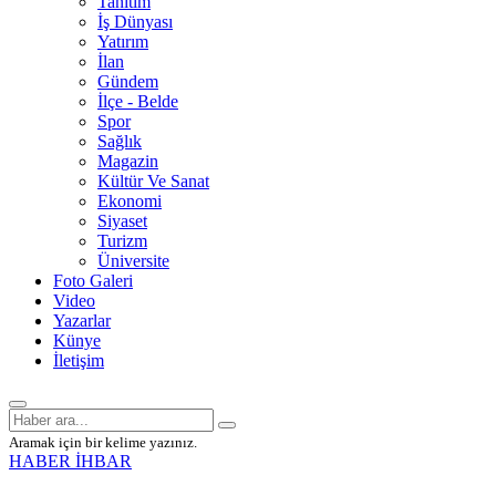
Tanıtım
İş Dünyası
Yatırım
İlan
Gündem
İlçe - Belde
Spor
Sağlık
Magazin
Kültür Ve Sanat
Ekonomi
Siyaset
Turizm
Üniversite
Foto Galeri
Video
Yazarlar
Künye
İletişim
Aramak için bir kelime yazınız.
HABER İHBAR