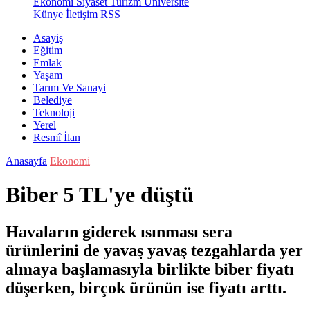
Ekonomi
Siyaset
Turizm
Üniversite
Künye
İletişim
RSS
Asayiş
Eğitim
Emlak
Yaşam
Tarım Ve Sanayi
Belediye
Teknoloji
Yerel
Resmî İlan
Anasayfa
Ekonomi
Biber 5 TL'ye düştü
Havaların giderek ısınması sera
ürünlerini de yavaş yavaş tezgahlarda yer
almaya başlamasıyla birlikte biber fiyatı
düşerken, birçok ürünün ise fiyatı arttı.