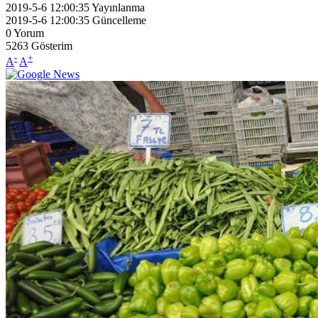
2019-5-6 12:00:35
Yayınlanma
2019-5-6 12:00:35
Güncelleme
0
Yorum
5263
Gösterim
-
+
A
A