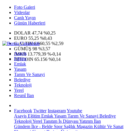
Foto Galeri
Videolar
Canlı Yayın
Günün Haberleri
DOLAR
47,74
%0,25
EURO
55,25
%0,43
G.ALTIN
6.660,55
%2,59
GÜMÜŞ
98
%3,57
Asayiş
IMKB
13.779,39
%-0,14
Eğitim
BITCOIN
65.156
%0,14
Emlak
Yaşam
Tarım Ve Sanayi
Belediye
Teknoloji
Yerel
Resmî İlan
Facebook
Twitter
Instagram
Youtube
Asayiş
Eğitim
Emlak
Yaşam
Tarım Ve Sanayi
Belediye
Teknoloji
Yerel
Tanıtım
İş Dünyası
Yatırım
İlan
Gündem
İlçe - Belde
Spor
Sağlık
Magazin
Kültür Ve Sanat