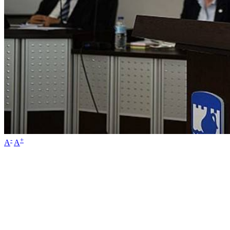
-
+
A
A