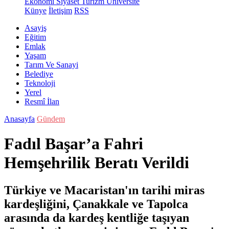
Ekonomi
Siyaset
Turizm
Üniversite
Künye
İletişim
RSS
Asayiş
Eğitim
Emlak
Yaşam
Tarım Ve Sanayi
Belediye
Teknoloji
Yerel
Resmî İlan
Anasayfa
Gündem
Fadıl Başar’a Fahri
Hemşehrilik Beratı Verildi
Türkiye ve Macaristan'ın tarihi miras
kardeşliğini, Çanakkale ve Tapolca
arasında da kardeş kentliğe taşıyan