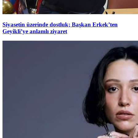
Siyasetin üzerinde dostluk; Başkan Erkek’ten
Geyikli’ye anlamlı ziyaret