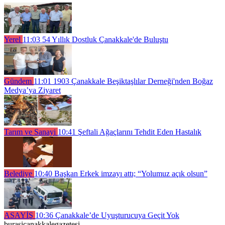
Yerel
11:03
54 Yıllık Dostluk Çanakkale'de Buluştu
Gündem
11:01
1903 Çanakkale Beşiktaşlılar Derneği'nden Boğaz
Medya’ya Ziyaret
Tarım ve Sanayi
10:41
Şeftali Ağaçlarını Tehdit Eden Hastalık
Belediye
10:40
Başkan Erkek imzayı attı; “Yolumuz açık olsun”
ASAYİŞ
10:36
Çanakkale’de Uyuşturucuya Geçit Yok
burasicanakkalegazetesi