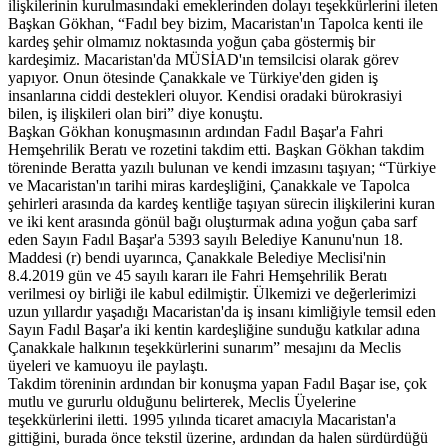
ilişkilerinin kurulmasındaki emeklerinden dolayı teşekkürlerini ileten
Başkan Gökhan, “Fadıl bey bizim, Macaristan'ın Tapolca kenti ile
kardeş şehir olmamız noktasında yoğun çaba göstermiş bir
kardeşimiz. Macaristan'da MÜSİAD'ın temsilcisi olarak görev
yapıyor. Onun ötesinde Çanakkale ve Türkiye'den giden iş
insanlarına ciddi destekleri oluyor. Kendisi oradaki bürokrasiyi
bilen, iş ilişkileri olan biri” diye konuştu.
Başkan Gökhan konuşmasının ardından Fadıl Başar'a Fahri
Hemşehrilik Beratı ve rozetini takdim etti. Başkan Gökhan takdim
töreninde Beratta yazılı bulunan ve kendi imzasını taşıyan; “Türkiye
ve Macaristan'ın tarihi miras kardeşliğini, Çanakkale ve Tapolca
şehirleri arasında da kardeş kentliğe taşıyan sürecin ilişkilerini kuran
ve iki kent arasında gönül bağı oluşturmak adına yoğun çaba sarf
eden Sayın Fadıl Başar'a 5393 sayılı Belediye Kanunu'nun 18.
Maddesi (r) bendi uyarınca, Çanakkale Belediye Meclisi'nin
8.4.2019 gün ve 45 sayılı kararı ile Fahri Hemşehrilik Beratı
verilmesi oy birliği ile kabul edilmiştir. Ülkemizi ve değerlerimizi
uzun yıllardır yaşadığı Macaristan'da iş insanı kimliğiyle temsil eden
Sayın Fadıl Başar'a iki kentin kardeşliğine sunduğu katkılar adına
Çanakkale halkının teşekkürlerini sunarım” mesajını da Meclis
üyeleri ve kamuoyu ile paylaştı.
Takdim töreninin ardından bir konuşma yapan Fadıl Başar ise, çok
mutlu ve gururlu olduğunu belirterek, Meclis Üyelerine
teşekkürlerini iletti. 1995 yılında ticaret amacıyla Macaristan'a
gittiğini, burada önce tekstil üzerine, ardından da halen sürdürdüğü