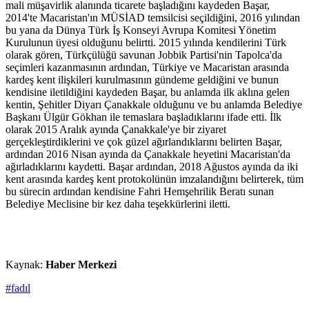
mali müşavirlik alanında ticarete başladığını kaydeden Başar,
2014'te Macaristan'ın MÜSİAD temsilcisi seçildiğini, 2016 yılından
bu yana da Dünya Türk İş Konseyi Avrupa Komitesi Yönetim
Kurulunun üyesi olduğunu belirtti. 2015 yılında kendilerini Türk
olarak gören, Türkçülüğü savunan Jobbik Partisi'nin Tapolca'da
seçimleri kazanmasının ardından, Türkiye ve Macaristan arasında
kardeş kent ilişkileri kurulmasının gündeme geldiğini ve bunun
kendisine iletildiğini kaydeden Başar, bu anlamda ilk aklına gelen
kentin, Şehitler Diyarı Çanakkale olduğunu ve bu anlamda Belediye
Başkanı Ülgür Gökhan ile temaslara başladıklarını ifade etti. İlk
olarak 2015 Aralık ayında Çanakkale'ye bir ziyaret
gerçekleştirdiklerini ve çok güzel ağırlandıklarını belirten Başar,
ardından 2016 Nisan ayında da Çanakkale heyetini Macaristan'da
ağırladıklarını kaydetti. Başar ardından, 2018 Ağustos ayında da iki
kent arasında kardeş kent protokolünün imzalandığını belirterek, tüm
bu sürecin ardından kendisine Fahri Hemşehrilik Beratı sunan
Belediye Meclisine bir kez daha teşekkürlerini iletti.
Kaynak:
Haber Merkezi
#fadıl