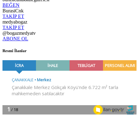
BEĞEN
BurasiCnk
TAKİP ET
medyabogaz
TAKİP ET
@bogazmedyatv
ABONE OL
Resmî İlanlar