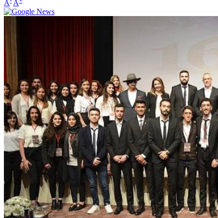
-
+
A
A