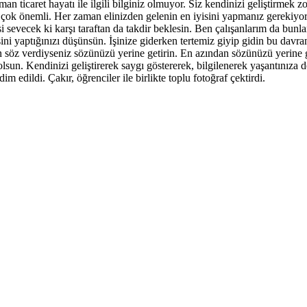
icaret hayatı ile ilgili bilginiz olmuyor. Siz kendinizi geliştirmek zo
ok önemli. Her zaman elinizden gelenin en iyisini yapmanız gerekiyor. 
si sevecek ki karşı taraftan da takdir beklesin. Ben çalışanlarım da bun
sini yaptığınızı düşünsün. İşinize giderken tertemiz giyip gidin bu davra
in söz verdiyseniz sözünüzü yerine getirin. En azından sözünüzü yerine g
 olsun. Kendinizi geliştirerek saygı göstererek, bilgilenerek yaşantınıza
 edildi. Çakır, öğrenciler ile birlikte toplu fotoğraf çektirdi.