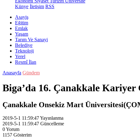
Ekonomi
Siyaset
Turizm
Üniversite
Künye
İletişim
RSS
Asayiş
Eğitim
Emlak
Yaşam
Tarım Ve Sanayi
Belediye
Teknoloji
Yerel
Resmî İlan
Anasayfa
Gündem
Biga’da 16. Çanakkale Kariyer 
Çanakkale Onsekiz Mart Üniversitesi(ÇOMÜ
2019-5-1 11:59:47
Yayınlanma
2019-5-1 11:59:47
Güncelleme
0
Yorum
1157
Gösterim