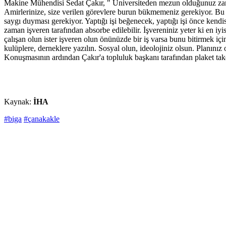
Makine Mühendisi Sedat Çakır, " Üniversiteden mezun olduğunuz zaman t
Amirlerinize, size verilen görevlere burun bükmemeniz gerekiyor. Bu ç
saygı duyması gerekiyor. Yaptığı işi beğenecek, yaptığı işi önce kendi
zaman işveren tarafından absorbe edilebilir. İşvereniniz yeter ki en iyi
çalışan olun ister işveren olun önünüzde bir iş varsa bunu bitirmek iç
kulüplere, derneklere yazılın. Sosyal olun, ideolojiniz olsun. Planınız
Konuşmasının ardından Çakır'a topluluk başkanı tarafından plaket takdim
Kaynak:
İHA
#biga
#çanakakle