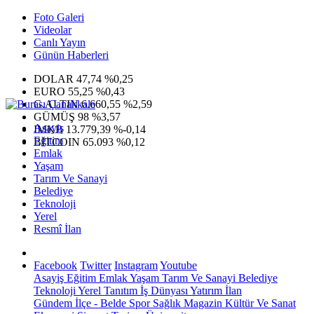
Foto Galeri
Videolar
Canlı Yayın
Günün Haberleri
DOLAR
47,74
%0,25
EURO
55,25
%0,43
G.ALTIN
6.660,55
%2,59
GÜMÜŞ
98
%3,57
Asayiş
IMKB
13.779,39
%-0,14
Eğitim
BITCOIN
65.093
%0,12
Emlak
Yaşam
Tarım Ve Sanayi
Belediye
Teknoloji
Yerel
Resmî İlan
Facebook
Twitter
Instagram
Youtube
Asayiş
Eğitim
Emlak
Yaşam
Tarım Ve Sanayi
Belediye
Teknoloji
Yerel
Tanıtım
İş Dünyası
Yatırım
İlan
Gündem
İlçe - Belde
Spor
Sağlık
Magazin
Kültür Ve Sanat