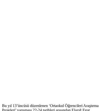
Bu yıl 13’üncüsü düzenlenen ‘Ortaokul Öğrencileri Araştırma
Projeleri’ yarışması 22-24 tarihleri arasından Elazığ Fırat