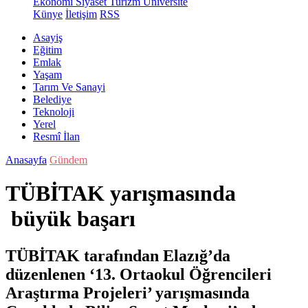
Ekonomi
Siyaset
Turizm
Üniversite
Künye
İletişim
RSS
Asayiş
Eğitim
Emlak
Yaşam
Tarım Ve Sanayi
Belediye
Teknoloji
Yerel
Resmî İlan
Anasayfa
Gündem
TÜBİTAK yarışmasında
büyük başarı
TÜBİTAK tarafından Elazığ’da
düzenlenen ‘13. Ortaokul Öğrencileri
Araştırma Projeleri’ yarışmasında