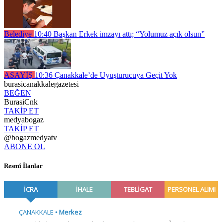
Belediye
10:40
Başkan Erkek imzayı attı; “Yolumuz açık olsun”
ASAYİŞ
10:36
Çanakkale’de Uyuşturucuya Geçit Yok
burasicanakkalegazetesi
BEĞEN
BurasiCnk
TAKİP ET
medyabogaz
TAKİP ET
@bogazmedyatv
ABONE OL
Resmî İlanlar