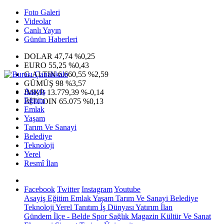
Foto Galeri
Videolar
Canlı Yayın
Günün Haberleri
DOLAR
47,74
%0,25
EURO
55,25
%0,43
G.ALTIN
6.660,55
%2,59
GÜMÜŞ
98
%3,57
Asayiş
IMKB
13.779,39
%-0,14
Eğitim
BITCOIN
65.075
%0,13
Emlak
Yaşam
Tarım Ve Sanayi
Belediye
Teknoloji
Yerel
Resmî İlan
Facebook
Twitter
Instagram
Youtube
Asayiş
Eğitim
Emlak
Yaşam
Tarım Ve Sanayi
Belediye
Teknoloji
Yerel
Tanıtım
İş Dünyası
Yatırım
İlan
Gündem
İlçe - Belde
Spor
Sağlık
Magazin
Kültür Ve Sanat