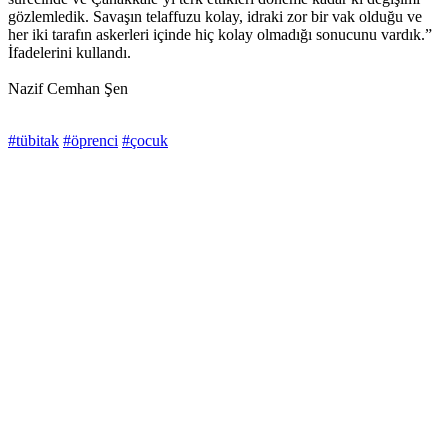
gözlemledik. Savaşın telaffuzu kolay, idraki zor bir vak olduğu ve
her iki tarafın askerleri içinde hiç kolay olmadığı sonucunu vardık.”
İfadelerini kullandı.
Nazif Cemhan Şen
#tübitak
#öprenci
#çocuk