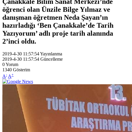
Çanakkale Bilim Sanat Merkezi’nde
öğrenci olan Ünzile Bilge Yılmaz ve
danışman öğretmen Neda Şayan’ın
hazırladığı ‘Ben Çanakkale’de Tarih
Yazıyorum’ adlı proje tarih alanında
2’inci oldu.
2019-4-30 11:57:54
Yayınlanma
2019-4-30 11:57:54
Güncelleme
0
Yorum
1340
Gösterim
-
+
A
A