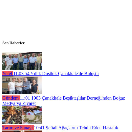
Son Haberler
Yerel
11:03
54 Yıllık Dostluk Çanakkale'de Buluştu
Gündem
11:01
1903 Çanakkale Beşiktaşlılar Derneği'nden Boğaz
Medya’ya Ziyaret
Tarım ve Sanayi
10:41
Şeftali Ağaçlarını Tehdit Eden Hastalık