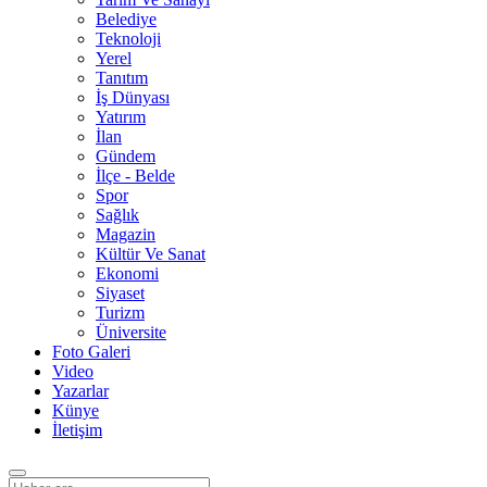
Belediye
Teknoloji
Yerel
Tanıtım
İş Dünyası
Yatırım
İlan
Gündem
İlçe - Belde
Spor
Sağlık
Magazin
Kültür Ve Sanat
Ekonomi
Siyaset
Turizm
Üniversite
Foto Galeri
Video
Yazarlar
Künye
İletişim