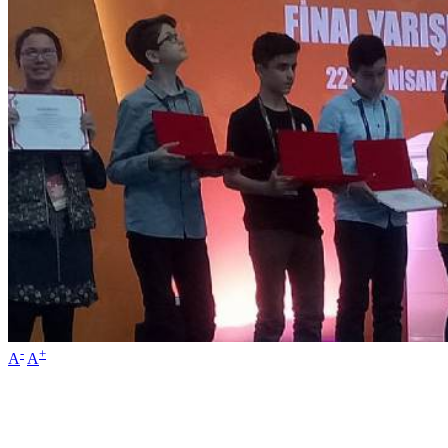
-
+
A
A