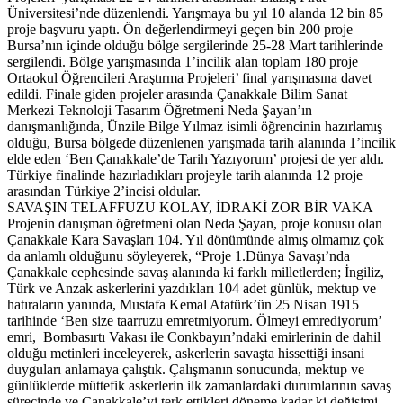
Üniversitesi’nde düzenlendi. Yarışmaya bu yıl 10 alanda 12 bin 85
proje başvuru yaptı. Ön değerlendirmeyi geçen bin 200 proje
Bursa’nın içinde olduğu bölge sergilerinde 25-28 Mart tarihlerinde
sergilendi. Bölge yarışmasında 1’incilik alan toplam 180 proje
Ortaokul Öğrencileri Araştırma Projeleri’ final yarışmasına davet
edildi. Finale giden projeler arasında Çanakkale Bilim Sanat
Merkezi Teknoloji Tasarım Öğretmeni Neda Şayan’ın
danışmanlığında, Ünzile Bilge Yılmaz isimli öğrencinin hazırlamış
olduğu, Bursa bölgede düzenlenen yarışmada tarih alanında 1’incilik
elde eden ‘Ben Çanakkale’de Tarih Yazıyorum’ projesi de yer aldı.
Türkiye finalinde hazırladıkları projeyle tarih alanında 12 proje
arasından Türkiye 2’incisi oldular.
SAVAŞIN TELAFFUZU KOLAY, İDRAKİ ZOR BİR VAKA
Projenin danışman öğretmeni olan Neda Şayan, proje konusu olan
Çanakkale Kara Savaşları 104. Yıl dönümünde almış olmamız çok
da anlamlı olduğunu söyleyerek, “Proje 1.Dünya Savaşı’nda
Çanakkale cephesinde savaş alanında ki farklı milletlerden; İngiliz,
Türk ve Anzak askerlerini yazdıkları 104 adet günlük, mektup ve
hatıraların yanında, Mustafa Kemal Atatürk’ün 25 Nisan 1915
tarihinde ‘Ben size taarruzu emretmiyorum. Ölmeyi emrediyorum’
emri, Bombasırtı Vakası ile Conkbayırı’ndaki emirlerinin de dahil
olduğu metinleri inceleyerek, askerlerin savaşta hissettiği insani
duyguları anlamaya çalıştık. Çalışmanın sonucunda, mektup ve
günlüklerde müttefik askerlerin ilk zamanlardaki durumlarının savaş
sürecinde ve Çanakkale’yi terk ettikleri döneme kadar ki değişimi