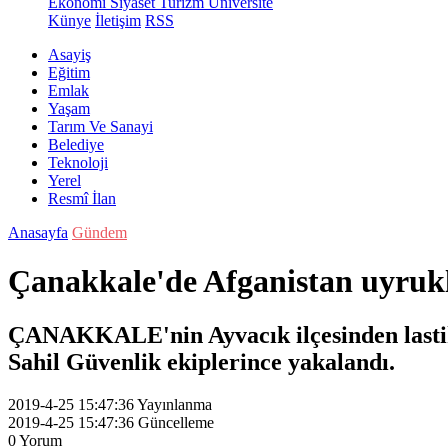
Ekonomi
Siyaset
Turizm
Üniversite
Künye
İletişim
RSS
Asayiş
Eğitim
Emlak
Yaşam
Tarım Ve Sanayi
Belediye
Teknoloji
Yerel
Resmî İlan
Anasayfa
Gündem
Çanakkale'de Afganistan uyruk
ÇANAKKALE'nin Ayvacık ilçesinden lastik 
Sahil Güvenlik ekiplerince yakalandı.
2019-4-25 15:47:36
Yayınlanma
2019-4-25 15:47:36
Güncelleme
0
Yorum