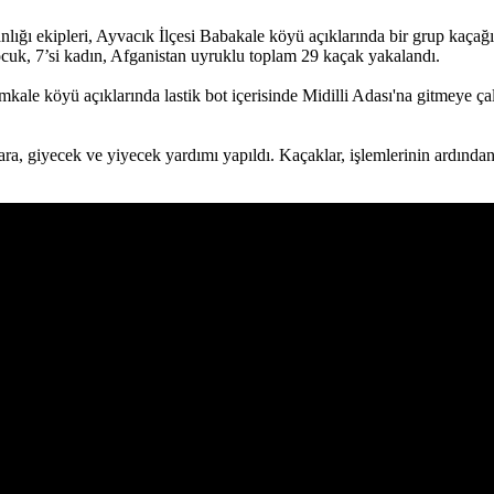
 ekipleri, Ayvacık İlçesi Babakale köyü açıklarında bir grup kaçağın la
çocuk, 7’si kadın, Afganistan uyruklu toplam 29 kaçak yakalandı.
le köyü açıklarında lastik bot içerisinde Midilli Adası'na gitmeye ça
ra, giyecek ve yiyecek yardımı yapıldı. Kaçaklar, işlemlerinin ardında