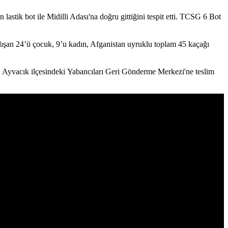
stik bot ile Midilli Adası'na doğru gittiğini tespit etti. TCSG 6 Bot
lışan 24’ü çocuk, 9’u kadın, Afganistan uyruklu toplam 45 kaçağı
n Ayvacık ilçesindeki Yabancıları Geri Gönderme Merkezi'ne teslim