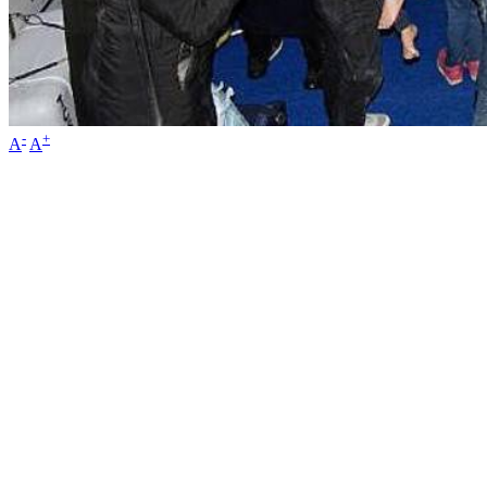
-
+
A
A