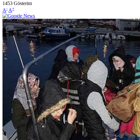
1453
Gösterim
-
+
A
A