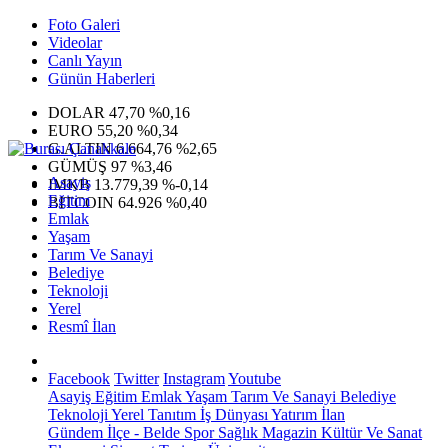
Foto Galeri
Videolar
Canlı Yayın
Günün Haberleri
DOLAR
47,70
%0,16
EURO
55,20
%0,34
G.ALTIN
6.664,76
%2,65
GÜMÜŞ
97
%3,46
Asayiş
IMKB
13.779,39
%-0,14
Eğitim
BITCOIN
64.926
%0,40
Emlak
Yaşam
Tarım Ve Sanayi
Belediye
Teknoloji
Yerel
Resmî İlan
Facebook
Twitter
Instagram
Youtube
Asayiş
Eğitim
Emlak
Yaşam
Tarım Ve Sanayi
Belediye
Teknoloji
Yerel
Tanıtım
İş Dünyası
Yatırım
İlan
Gündem
İlçe - Belde
Spor
Sağlık
Magazin
Kültür Ve Sanat