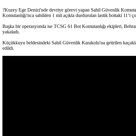
?Kuzey Ege Denizi'nde devriye görevi yapan Sahil Güvenlik Komutanlığı
Komutanlığı'nca sahilden 1 mil açıkta durdurulan lastik bottaki 11’i 
Başka bir operasyonda ise TCSG 61 Bot Komutanlığı ekipleri, Behramka
yakaladı.
Küçükkuyu beldesindeki Sahil Güvenlik Karakolu'na getirilen kaçakla
edildi.