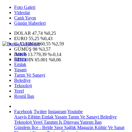
Foto Galeri
Videolar
Canlı Yayın
Günün Haberleri
DOLAR
47,74
%0,25
EURO
55,25
%0,43
G.ALTIN
6.660,55
%2,59
GÜMÜŞ
98
%3,57
Asayiş
IMKB
13.779,39
%-0,14
Eğitim
BITCOIN
65.001
%0,06
Emlak
Yaşam
Tarım Ve Sanayi
Belediye
Teknoloji
Yerel
Resmî İlan
Facebook
Twitter
Instagram
Youtube
Asayiş
Eğitim
Emlak
Yaşam
Tarım Ve Sanayi
Belediye
Teknoloji
Yerel
Tanıtım
İş Dünyası
Yatırım
İlan
Gündem
İlçe - Belde
Spor
Sağlık
Magazin
Kültür Ve Sanat