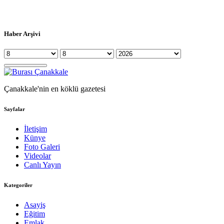
Haber Arşivi
Çanakkale'nin en köklü gazetesi
Sayfalar
İletişim
Künye
Foto Galeri
Videolar
Canlı Yayın
Kategoriler
Asayiş
Eğitim
Emlak