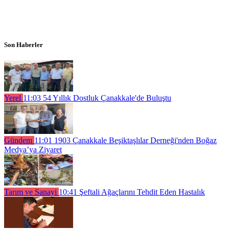
Son Haberler
Yerel
11:03
54 Yıllık Dostluk Çanakkale'de Buluştu
Gündem
11:01
1903 Çanakkale Beşiktaşlılar Derneği'nden Boğaz
Medya’ya Ziyaret
Tarım ve Sanayi
10:41
Şeftali Ağaçlarını Tehdit Eden Hastalık