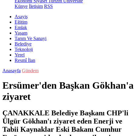
Ekonomi
Siyaset
Turizm
Üniversite
Künye
İletişim
RSS
Asayiş
Eğitim
Emlak
Yaşam
Tarım Ve Sanayi
Belediye
Teknoloji
Yerel
Resmî İlan
Anasayfa
Gündem
Ersümer'den Başkan Gökhan'a
ziyaret
ÇANAKKALE Belediye Başkanı CHP'li
Ülgür Gökhan'ı ziyaret eden Enerji ve
Tabii Kaynaklar Eski Bakanı Cumhur