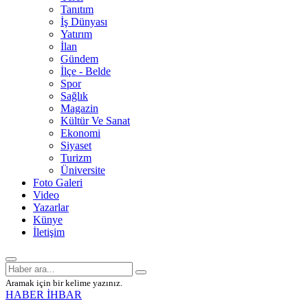
Tanıtım
İş Dünyası
Yatırım
İlan
Gündem
İlçe - Belde
Spor
Sağlık
Magazin
Kültür Ve Sanat
Ekonomi
Siyaset
Turizm
Üniversite
Foto Galeri
Video
Yazarlar
Künye
İletişim
Aramak için bir kelime yazınız.
HABER İHBAR