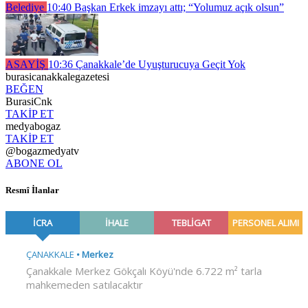
Belediye
10:40
Başkan Erkek imzayı attı; “Yolumuz açık olsun”
ASAYİŞ
10:36
Çanakkale’de Uyuşturucuya Geçit Yok
burasicanakkalegazetesi
BEĞEN
BurasiCnk
TAKİP ET
medyabogaz
TAKİP ET
@bogazmedyatv
ABONE OL
Resmî İlanlar