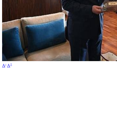
-
+
A
A