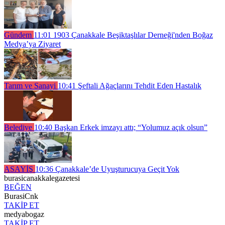
Gündem
11:01
1903 Çanakkale Beşiktaşlılar Derneği'nden Boğaz
Medya’ya Ziyaret
Tarım ve Sanayi
10:41
Şeftali Ağaçlarını Tehdit Eden Hastalık
Belediye
10:40
Başkan Erkek imzayı attı; “Yolumuz açık olsun”
ASAYİŞ
10:36
Çanakkale’de Uyuşturucuya Geçit Yok
burasicanakkalegazetesi
BEĞEN
BurasiCnk
TAKİP ET
medyabogaz
TAKİP ET