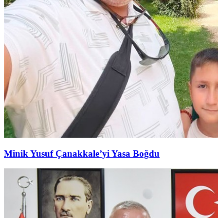
Minik Yusuf Çanakkale’yi Yasa Boğdu