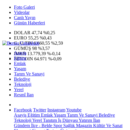
Foto Galeri
Videolar
Canlı Yayın
Günün Haberleri
DOLAR
47,74
%0,25
EURO
55,25
%0,43
G.ALTIN
6.660,55
%2,59
GÜMÜŞ
98
%3,57
Asayiş
IMKB
13.779,39
%-0,14
Eğitim
BITCOIN
64.971
%-0,09
Emlak
Yaşam
Tarım Ve Sanayi
Belediye
Teknoloji
Yerel
Resmî İlan
Facebook
Twitter
Instagram
Youtube
Asayiş
Eğitim
Emlak
Yaşam
Tarım Ve Sanayi
Belediye
Teknoloji
Yerel
Tanıtım
İş Dünyası
Yatırım
İlan
Gündem
İlçe - Belde
Spor
Sağlık
Magazin
Kültür Ve Sanat