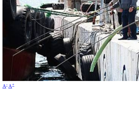
-
+
A
A