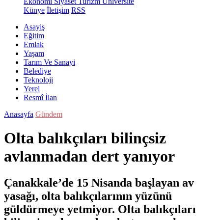
Ekonomi
Siyaset
Turizm
Üniversite
Künye
İletişim
RSS
Asayiş
Eğitim
Emlak
Yaşam
Tarım Ve Sanayi
Belediye
Teknoloji
Yerel
Resmî İlan
Anasayfa
Gündem
Olta balıkçıları bilinçsiz
avlanmadan dert yanıyor
Çanakkale’de 15 Nisanda başlayan av
yasağı, olta balıkçılarının yüzünü
güldürmeye yetmiyor. Olta balıkçıları