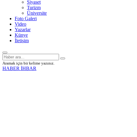
Siyaset
Turizm
Üniversite
Foto Galeri
Video
Yazarlar
Künye
İletişim
Aramak için bir kelime yazınız.
HABER İHBAR