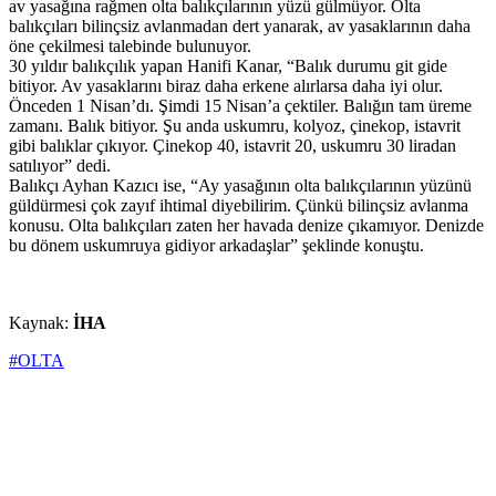
av yasağına rağmen olta balıkçılarının yüzü gülmüyor. Olta
balıkçıları bilinçsiz avlanmadan dert yanarak, av yasaklarının daha
öne çekilmesi talebinde bulunuyor.
30 yıldır balıkçılık yapan Hanifi Kanar, “Balık durumu git gide
bitiyor. Av yasaklarını biraz daha erkene alırlarsa daha iyi olur.
Önceden 1 Nisan’dı. Şimdi 15 Nisan’a çektiler. Balığın tam üreme
zamanı. Balık bitiyor. Şu anda uskumru, kolyoz, çinekop, istavrit
gibi balıklar çıkıyor. Çinekop 40, istavrit 20, uskumru 30 liradan
satılıyor” dedi.
Balıkçı Ayhan Kazıcı ise, “Ay yasağının olta balıkçılarının yüzünü
güldürmesi çok zayıf ihtimal diyebilirim. Çünkü bilinçsiz avlanma
konusu. Olta balıkçıları zaten her havada denize çıkamıyor. Denizde
bu dönem uskumruya gidiyor arkadaşlar” şeklinde konuştu.
Kaynak:
İHA
#OLTA