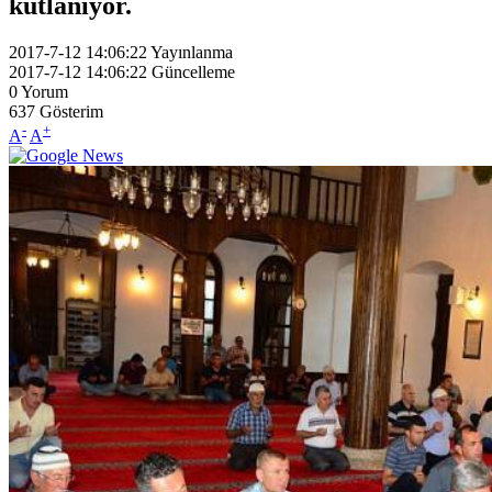
kutlanıyor.
2017-7-12 14:06:22
Yayınlanma
2017-7-12 14:06:22
Güncelleme
0
Yorum
637
Gösterim
-
+
A
A