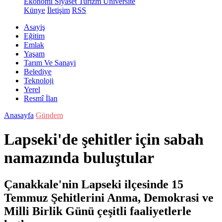
Ekonomi
Siyaset
Turizm
Üniversite
Künye
İletişim
RSS
Asayiş
Eğitim
Emlak
Yaşam
Tarım Ve Sanayi
Belediye
Teknoloji
Yerel
Resmî İlan
Anasayfa
Gündem
Lapseki'de şehitler için sabah
namazında buluştular
Çanakkale'nin Lapseki ilçesinde 15
Temmuz Şehitlerini Anma, Demokrasi ve
Milli Birlik Günü çeşitli faaliyetlerle