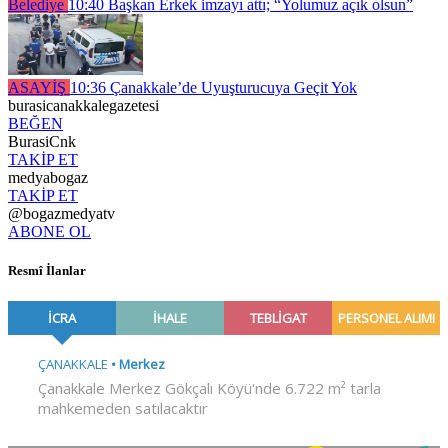
Belediye
10:40
Başkan Erkek imzayı attı; “Yolumuz açık olsun”
ASAYİŞ
10:36
Çanakkale’de Uyuşturucuya Geçit Yok
burasicanakkalegazetesi
BEĞEN
BurasiCnk
TAKİP ET
medyabogaz
TAKİP ET
@bogazmedyatv
ABONE OL
Resmî İlanlar