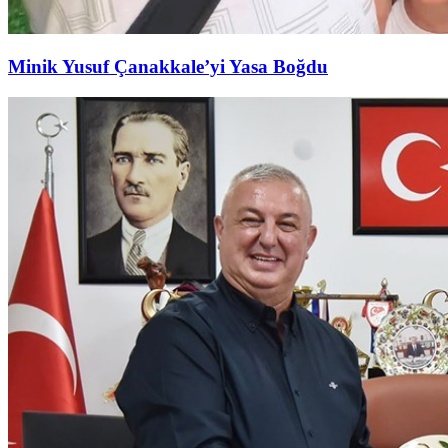
Minik Yusuf Çanakkale’yi Yasa Boğdu