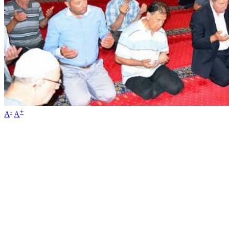
-
+
A
A