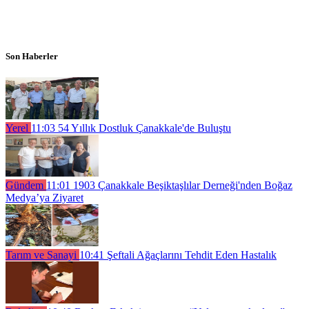
Son Haberler
Yerel
11:03
54 Yıllık Dostluk Çanakkale'de Buluştu
Gündem
11:01
1903 Çanakkale Beşiktaşlılar Derneği'nden Boğaz
Medya’ya Ziyaret
Tarım ve Sanayi
10:41
Şeftali Ağaçlarını Tehdit Eden Hastalık