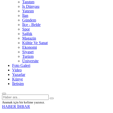
Tanıtım
İş Dünyası
Yatırım
İlan
Gündem
İlçe - Belde
Spor
Sağlık
Magazin
Kültür Ve Sanat
Ekonomi
Siyaset
Turizm
Üniversite
Foto Galeri
Video
Yazarlar
Künye
İletişim
Aramak için bir kelime yazınız.
HABER İHBAR