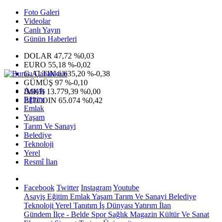
Foto Galeri
Videolar
Canlı Yayın
Günün Haberleri
DOLAR
47,72
%0,03
EURO
55,18
%-0,02
G.ALTIN
6.635,20
%-0,38
GÜMÜŞ
97
%-0,10
Asayiş
IMKB
13.779,39
%0,00
Eğitim
BITCOIN
65.074
%0,42
Emlak
Yaşam
Tarım Ve Sanayi
Belediye
Teknoloji
Yerel
Resmî İlan
Facebook
Twitter
Instagram
Youtube
Asayiş
Eğitim
Emlak
Yaşam
Tarım Ve Sanayi
Belediye
Teknoloji
Yerel
Tanıtım
İş Dünyası
Yatırım
İlan
Gündem
İlçe - Belde
Spor
Sağlık
Magazin
Kültür Ve Sanat