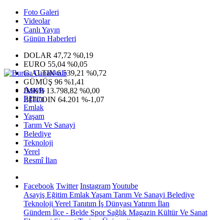
Foto Galeri
Videolar
Canlı Yayın
Günün Haberleri
DOLAR
47,72
%0,19
EURO
55,04
%0,05
G.ALTIN
6.539,21
%0,72
GÜMÜŞ
96
%1,41
Asayiş
IMKB
13.798,82
%0,00
Eğitim
BITCOIN
64.201
%-1,07
Emlak
Yaşam
Tarım Ve Sanayi
Belediye
Teknoloji
Yerel
Resmî İlan
Facebook
Twitter
Instagram
Youtube
Asayiş
Eğitim
Emlak
Yaşam
Tarım Ve Sanayi
Belediye
Teknoloji
Yerel
Tanıtım
İş Dünyası
Yatırım
İlan
Gündem
İlçe - Belde
Spor
Sağlık
Magazin
Kültür Ve Sanat