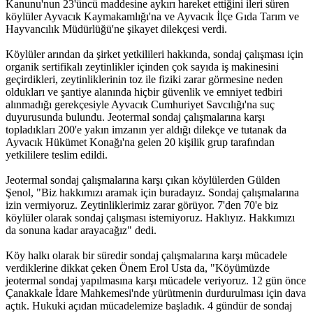
Kanunu'nun 23'üncü maddesine aykırı hareket ettiğini ileri süren
köylüler Ayvacık Kaymakamlığı'na ve Ayvacık İlçe Gıda Tarım ve
Hayvancılık Müdürlüğü'ne şikayet dilekçesi verdi.
Köylüler arından da şirket yetkilileri hakkında, sondaj çalışması için
organik sertifikalı zeytinlikler içinden çok sayıda iş makinesini
geçirdikleri, zeytinliklerinin toz ile fiziki zarar görmesine neden
oldukları ve şantiye alanında hiçbir güvenlik ve emniyet tedbiri
alınmadığı gerekçesiyle Ayvacık Cumhuriyet Savcılığı'na suç
duyurusunda bulundu. Jeotermal sondaj çalışmalarına karşı
topladıkları 200'e yakın imzanın yer aldığı dilekçe ve tutanak da
Ayvacık Hükümet Konağı'na gelen 20 kişilik grup tarafından
yetkililere teslim edildi.
Jeotermal sondaj çalışmalarına karşı çıkan köylülerden Gülden
Şenol, "Biz hakkımızı aramak için buradayız. Sondaj çalışmalarına
izin vermiyoruz. Zeytinliklerimiz zarar görüyor. 7'den 70'e biz
köylüler olarak sondaj çalışması istemiyoruz. Haklıyız. Hakkımızı
da sonuna kadar arayacağız" dedi.
Köy halkı olarak bir süredir sondaj çalışmalarına karşı mücadele
verdiklerine dikkat çeken Önem Erol Usta da, "Köyümüzde
jeotermal sondaj yapılmasına karşı mücadele veriyoruz. 12 gün önce
Çanakkale İdare Mahkemesi'nde yürütmenin durdurulması için dava
açtık. Hukuki açıdan mücadelemize başladık. 4 gündür de sondaj