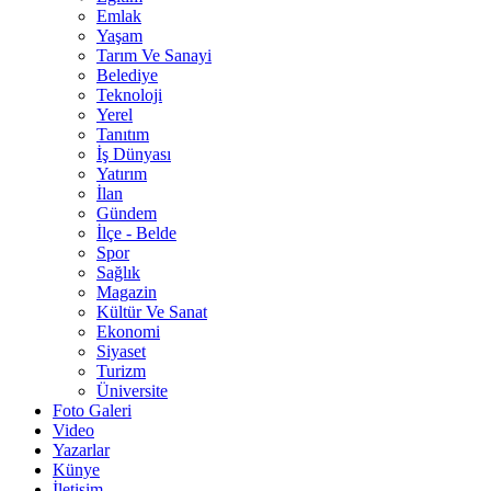
Emlak
Yaşam
Tarım Ve Sanayi
Belediye
Teknoloji
Yerel
Tanıtım
İş Dünyası
Yatırım
İlan
Gündem
İlçe - Belde
Spor
Sağlık
Magazin
Kültür Ve Sanat
Ekonomi
Siyaset
Turizm
Üniversite
Foto Galeri
Video
Yazarlar
Künye
İletişim