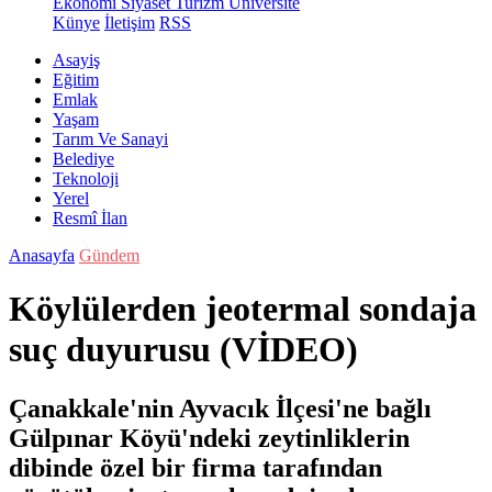
Ekonomi
Siyaset
Turizm
Üniversite
Künye
İletişim
RSS
Asayiş
Eğitim
Emlak
Yaşam
Tarım Ve Sanayi
Belediye
Teknoloji
Yerel
Resmî İlan
Anasayfa
Gündem
Köylülerden jeotermal sondaja
suç duyurusu (VİDEO)
Çanakkale'nin Ayvacık İlçesi'ne bağlı
Gülpınar Köyü'ndeki zeytinliklerin
dibinde özel bir firma tarafından