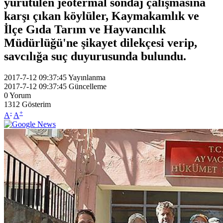
yürütülen jeotermal sondaj çalışmasına
karşı çıkan köylüler, Kaymakamlık ve
İlçe Gıda Tarım ve Hayvancılık
Müdürlüğü'ne şikayet dilekçesi verip,
savcılığa suç duyurusunda bulundu.
2017-7-12 09:37:45
Yayınlanma
2017-7-12 09:37:45
Güncelleme
0
Yorum
1312
Gösterim
-
+
A
A