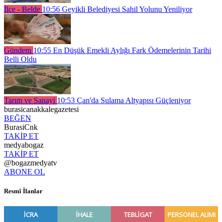
İlçe - Belde
10:56
Geyikli Belediyesi Sahil Yolunu Yeniliyor
Gündem
10:55
En Düşük Emekli Aylığı Fark Ödemelerinin Tarihi
Belli Oldu
Tarım ve Sanayi
10:53
Çan'da Sulama Altyapısı Güçleniyor
burasicanakkalegazetesi
BEĞEN
BurasiCnk
TAKİP ET
medyabogaz
TAKİP ET
@bogazmedyatv
ABONE OL
Resmî İlanlar