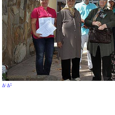
-
+
A
A