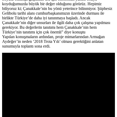
koyduğumuzda büyük bir değer olduğunu görürüz. Hepimiz
biliyoruz ki; Çanakkale’nin bu yönü yeterince bilinmiyor. Şüphesiz
Gelibolu tarihi alanı cumhurbaşkanımızın üzerinde durması ile
birlikte Türkiye’de daha iyi tanınmaya başladı. Ancak
Çanakkale’nin diğer unsurları ile ilgili daha çok çalışma yapılması
gerekiyor. Bu değerlerin tanıtımı hem Çanakkale’nin hem
Türkiye’nin tanıtımı için çok önemli” diye konuştu
Yapılan konuşmaların ardından, proje mimarlarından Armağan
Aydeğer’in neden ‘2018 Troia Yılı’ olması gerektiğini anlatan
sunumuyla toplantı sona erdi.