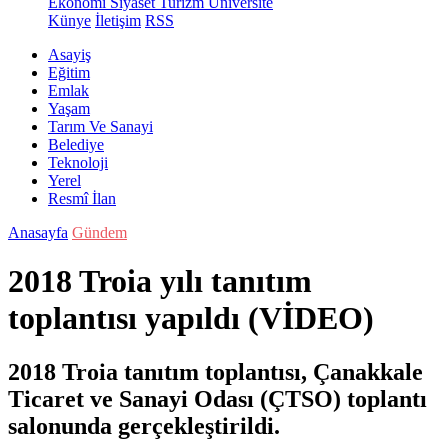
Ekonomi
Siyaset
Turizm
Üniversite
Künye
İletişim
RSS
Asayiş
Eğitim
Emlak
Yaşam
Tarım Ve Sanayi
Belediye
Teknoloji
Yerel
Resmî İlan
Anasayfa
Gündem
2018 Troia yılı tanıtım
toplantısı yapıldı (VİDEO)
2018 Troia tanıtım toplantısı, Çanakkale
Ticaret ve Sanayi Odası (ÇTSO) toplantı
salonunda gerçekleştirildi.