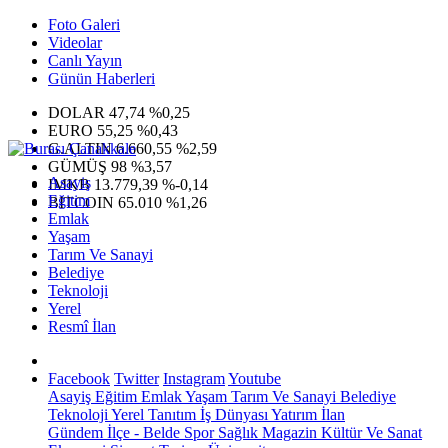
Foto Galeri
Videolar
Canlı Yayın
Günün Haberleri
DOLAR
47,74
%0,25
EURO
55,25
%0,43
G.ALTIN
6.660,55
%2,59
GÜMÜŞ
98
%3,57
Asayiş
IMKB
13.779,39
%-0,14
Eğitim
BITCOIN
65.010
%1,26
Emlak
Yaşam
Tarım Ve Sanayi
Belediye
Teknoloji
Yerel
Resmî İlan
Facebook
Twitter
Instagram
Youtube
Asayiş
Eğitim
Emlak
Yaşam
Tarım Ve Sanayi
Belediye
Teknoloji
Yerel
Tanıtım
İş Dünyası
Yatırım
İlan
Gündem
İlçe - Belde
Spor
Sağlık
Magazin
Kültür Ve Sanat