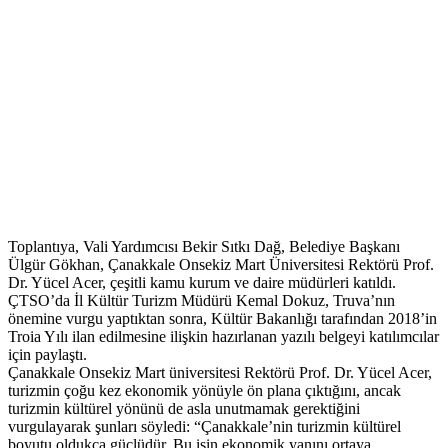
Toplantıya, Vali Yardımcısı Bekir Sıtkı Dağ, Belediye Başkanı
Ülgür Gökhan, Çanakkale Onsekiz Mart Üniversitesi Rektörü Prof.
Dr. Yücel Acer, çeşitli kamu kurum ve daire müdürleri katıldı.
ÇTSO’da İl Kültür Turizm Müdürü Kemal Dokuz, Truva’nın
önemine vurgu yaptıktan sonra, Kültür Bakanlığı tarafından 2018’in
Troia Yılı ilan edilmesine ilişkin hazırlanan yazılı belgeyi katılımcılar
için paylaştı.
Çanakkale Onsekiz Mart üniversitesi Rektörü Prof. Dr. Yücel Acer,
turizmin çoğu kez ekonomik yönüyle ön plana çıktığını, ancak
turizmin kültürel yönünü de asla unutmamak gerektiğini
vurgulayarak şunları söyledi: “Çanakkale’nin turizmin kültürel
boyutu oldukça güçlüdür. Bu işin ekonomik yanını ortaya