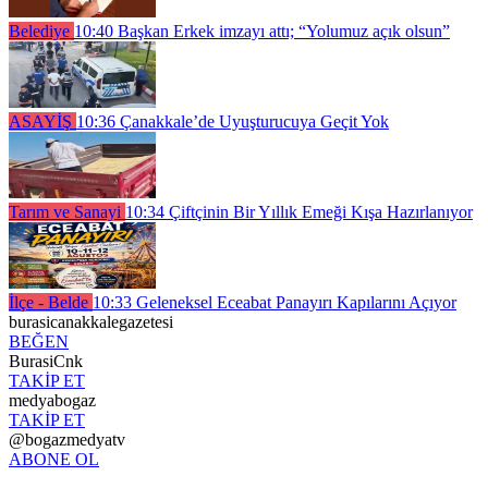
Belediye
10:40
Başkan Erkek imzayı attı; “Yolumuz açık olsun”
ASAYİŞ
10:36
Çanakkale’de Uyuşturucuya Geçit Yok
Tarım ve Sanayi
10:34
Çiftçinin Bir Yıllık Emeği Kışa Hazırlanıyor
İlçe - Belde
10:33
Geleneksel Eceabat Panayırı Kapılarını Açıyor
burasicanakkalegazetesi
BEĞEN
BurasiCnk
TAKİP ET
medyabogaz
TAKİP ET
@bogazmedyatv
ABONE OL