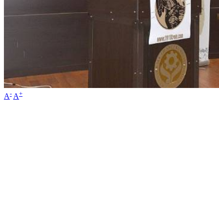
-
+
A
A