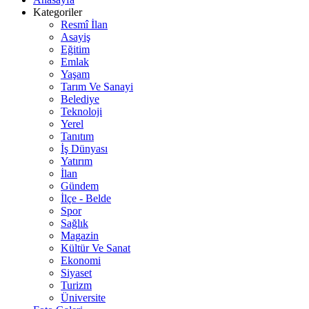
Kategoriler
Resmî İlan
Asayiş
Eğitim
Emlak
Yaşam
Tarım Ve Sanayi
Belediye
Teknoloji
Yerel
Tanıtım
İş Dünyası
Yatırım
İlan
Gündem
İlçe - Belde
Spor
Sağlık
Magazin
Kültür Ve Sanat
Ekonomi
Siyaset
Turizm
Üniversite