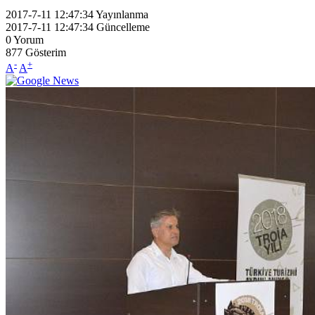
2017-7-11 12:47:34
Yayınlanma
2017-7-11 12:47:34
Güncelleme
0
Yorum
877
Gösterim
-
+
A
A