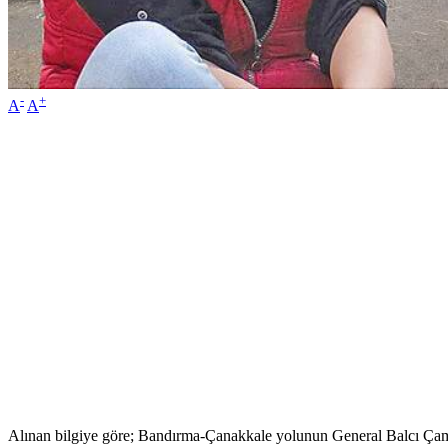
-
+
A
A
Alınan bilgiye göre; Bandırma-Çanakkale yolunun General Balcı Çamlığ