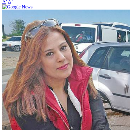
-
+
A
A