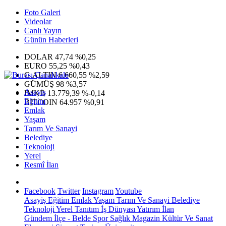
Foto Galeri
Videolar
Canlı Yayın
Günün Haberleri
DOLAR
47,74
%0,25
EURO
55,25
%0,43
G.ALTIN
6.660,55
%2,59
GÜMÜŞ
98
%3,57
Asayiş
IMKB
13.779,39
%-0,14
Eğitim
BITCOIN
64.957
%0,91
Emlak
Yaşam
Tarım Ve Sanayi
Belediye
Teknoloji
Yerel
Resmî İlan
Facebook
Twitter
Instagram
Youtube
Asayiş
Eğitim
Emlak
Yaşam
Tarım Ve Sanayi
Belediye
Teknoloji
Yerel
Tanıtım
İş Dünyası
Yatırım
İlan
Gündem
İlçe - Belde
Spor
Sağlık
Magazin
Kültür Ve Sanat