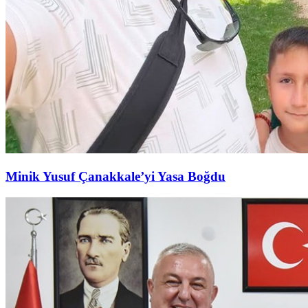
Minik Yusuf Çanakkale’yi Yasa Boğdu