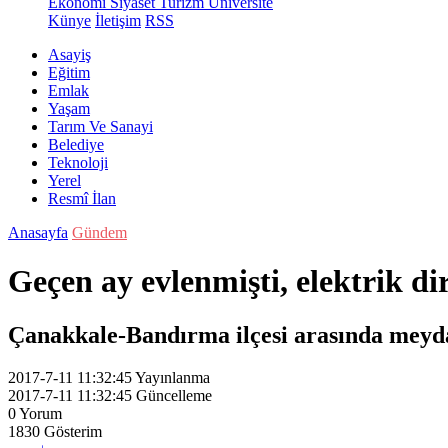
Ekonomi
Siyaset
Turizm
Üniversite
Künye
İletişim
RSS
Asayiş
Eğitim
Emlak
Yaşam
Tarım Ve Sanayi
Belediye
Teknoloji
Yerel
Resmî İlan
Anasayfa
Gündem
Geçen ay evlenmişti, elektrik d
Çanakkale-Bandırma ilçesi arasında meydana
2017-7-11 11:32:45
Yayınlanma
2017-7-11 11:32:45
Güncelleme
0
Yorum
1830
Gösterim