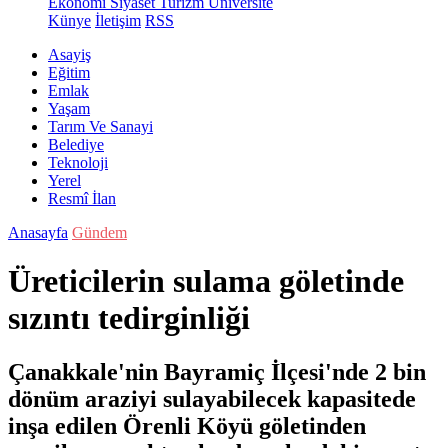
Ekonomi
Siyaset
Turizm
Üniversite
Künye
İletişim
RSS
Asayiş
Eğitim
Emlak
Yaşam
Tarım Ve Sanayi
Belediye
Teknoloji
Yerel
Resmî İlan
Anasayfa
Gündem
Üreticilerin sulama göletinde
sızıntı tedirginliği
Çanakkale'nin Bayramiç İlçesi'nde 2 bin
dönüm araziyi sulayabilecek kapasitede
inşa edilen Örenli Köyü göletinden