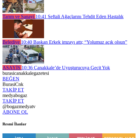
Tarım ve Sanayi
10:41
Şeftali Ağaçlarını Tehdit Eden Hastalık
Belediye
10:40
Başkan Erkek imzayı attı; “Yolumuz açık olsun”
ASAYİŞ
10:36
Çanakkale’de Uyuşturucuya Geçit Yok
burasicanakkalegazetesi
BEĞEN
BurasiCnk
TAKİP ET
medyabogaz
TAKİP ET
@bogazmedyatv
ABONE OL
Resmî İlanlar