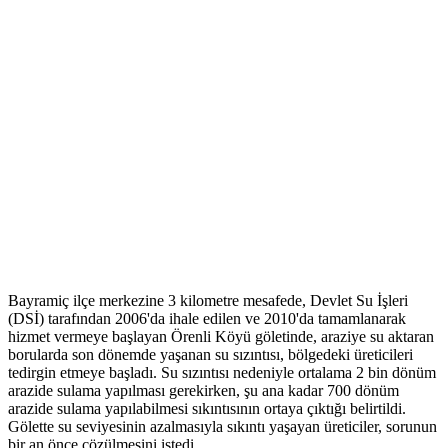
Bayramiç ilçe merkezine 3 kilometre mesafede, Devlet Su İşleri
(DSİ) tarafından 2006'da ihale edilen ve 2010'da tamamlanarak
hizmet vermeye başlayan Örenli Köyü göletinde, araziye su aktaran
borularda son dönemde yaşanan su sızıntısı, bölgedeki üreticileri
tedirgin etmeye başladı. Su sızıntısı nedeniyle ortalama 2 bin dönüm
arazide sulama yapılması gerekirken, şu ana kadar 700 dönüm
arazide sulama yapılabilmesi sıkıntısının ortaya çıktığı belirtildi.
Gölette su seviyesinin azalmasıyla sıkıntı yaşayan üreticiler, sorunun
bir an önce çözülmesini istedi.