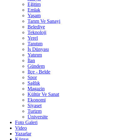
Eğitim
Emlak
Yaşam
Tarım Ve Sanayi
Belediye
Teknoloji
Yerel
Tanıtım
İş Dünyası
Yatırım
İlan
Gündem
İlçe - Belde
Spor
Sağlık
Magazin
Kültür Ve Sanat
Ekonomi
Siyaset
Turizm
Üniversite
Foto Galeri
Video
Yazarlar
Künye