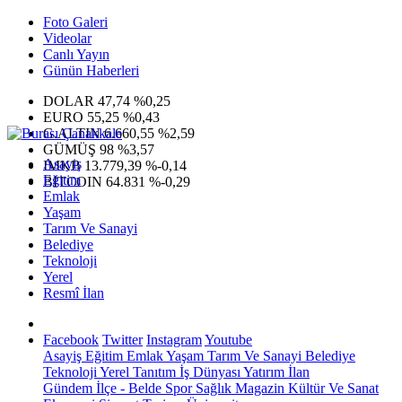
Foto Galeri
Videolar
Canlı Yayın
Günün Haberleri
DOLAR
47,74
%0,25
EURO
55,25
%0,43
G.ALTIN
6.660,55
%2,59
GÜMÜŞ
98
%3,57
Asayiş
IMKB
13.779,39
%-0,14
Eğitim
BITCOIN
64.831
%-0,29
Emlak
Yaşam
Tarım Ve Sanayi
Belediye
Teknoloji
Yerel
Resmî İlan
Facebook
Twitter
Instagram
Youtube
Asayiş
Eğitim
Emlak
Yaşam
Tarım Ve Sanayi
Belediye
Teknoloji
Yerel
Tanıtım
İş Dünyası
Yatırım
İlan
Gündem
İlçe - Belde
Spor
Sağlık
Magazin
Kültür Ve Sanat