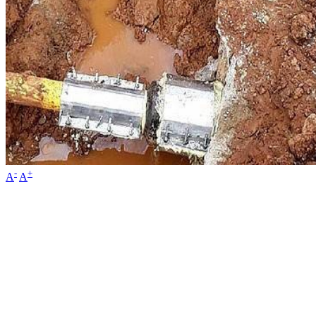
-
+
A
A