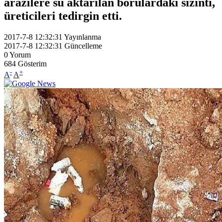
arazilere su aktarılan borulardaki sızıntı,
üreticileri tedirgin etti.
2017-7-8 12:32:31
Yayınlanma
2017-7-8 12:32:31
Güncelleme
0
Yorum
684
Gösterim
-
+
A
A