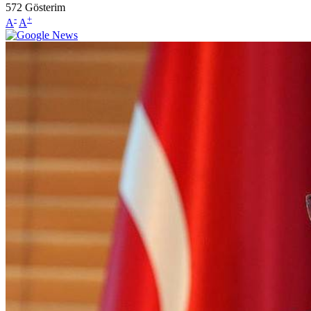
572
Gösterim
-
+
A
A