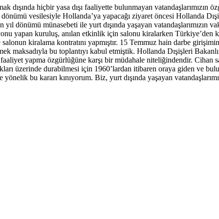
k dışında hiçbir yasa dışı faaliyette bulunmayan vatandaşlarımızın özg
dönümü vesilesiyle Hollanda’ya yapacağı ziyaret öncesi Hollanda Dışiş
in yıl dönümü münasebeti ile yurt dışında yaşayan vatandaşlarımızın v
u yapan kuruluş, anılan etkinlik için salonu kiralarken Türkiye’den ka
 salonun kiralama kontratını yapmıştır. 15 Temmuz hain darbe girişimin
 etmek maksadıyla bu toplantıyı kabul etmiştik. Hollanda Dışişleri Baka
 faaliyet yapma özgürlüğüne karşı bir müdahale niteliğindendir. Cihan s
ları üzerinde durabilmesi için 1960’lardan itibaren oraya giden ve bu
e yönelik bu kararı kınıyorum. Biz, yurt dışında yaşayan vatandaşlarımız