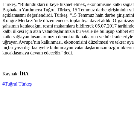
Türkeş, “Bulundukları ülkeye hizmet etmek, ekonomisine katkı sağlama
Başbakan Yardımcısı Tuğrul Türkeş, 15 Temmuz darbe girişiminin yıl 
açıklamasını değerlendirdi. Türkeş, “15 Temmuz hain darbe girişimin
Kongre Merkezi’nde düzenlenecek toplantıya davet aldık. Organizasyon
şahsımın katılacağını resmi makamlara bildirerek 05.07.2017 tarihinde
kalbi ülkesi için atan vatandaşlarımızla bu vesile ile buluşup sohbet
katkı sağlayan insanlarımızın demokratik haklarına ve hür iradeleriyle
uğrayan Avrupa’nın kalkınması, ekonomisini düzeltmesi ve tekrar ayak
hiçbir yasa dışı faaliyette bulunmayan vatandaşlarımızın özgürlüklerin
kucaklaşmaya devam edeceğiz” dedi.
Kaynak:
İHA
#Tuğrul Türkeş