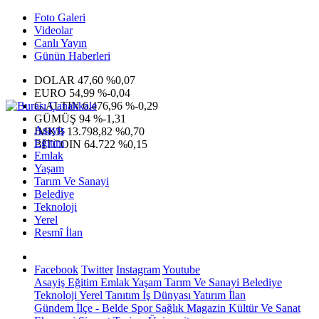
Foto Galeri
Videolar
Canlı Yayın
Günün Haberleri
DOLAR
47,60
%0,07
EURO
54,99
%-0,04
G.ALTIN
6.476,96
%-0,29
GÜMÜŞ
94
%-1,31
Asayiş
IMKB
13.798,82
%0,70
Eğitim
BITCOIN
64.722
%0,15
Emlak
Yaşam
Tarım Ve Sanayi
Belediye
Teknoloji
Yerel
Resmî İlan
Facebook
Twitter
Instagram
Youtube
Asayiş
Eğitim
Emlak
Yaşam
Tarım Ve Sanayi
Belediye
Teknoloji
Yerel
Tanıtım
İş Dünyası
Yatırım
İlan
Gündem
İlçe - Belde
Spor
Sağlık
Magazin
Kültür Ve Sanat