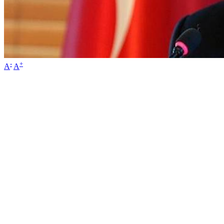
-
+
A
A