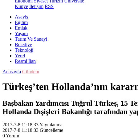
Ekonomi
Siyaset
Turizm
Üniversite
Künye
İletişim
RSS
Asayiş
Eğitim
Emlak
Yaşam
Tarım Ve Sanayi
Belediye
Teknoloji
Yerel
Resmî İlan
Anasayfa
Gündem
Türkeş’ten Hollanda’nın kararı
Başbakan Yardımcısı Tuğrul Türkeş, 15 Tem
Hollanda Dışişleri Bakanlığı tarafından ya
2017-7-8 11:18:33
Yayınlanma
2017-7-8 11:18:33
Güncelleme
0
Yorum