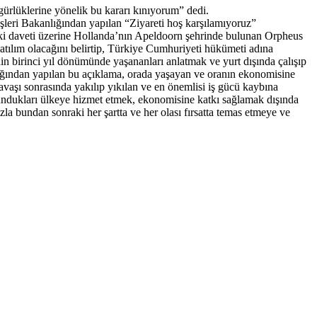
ürlüklerine yönelik bu kararı kınıyorum” dedi.
leri Bakanlığından yapılan “Ziyareti hoş karşılamıyoruz”
aki daveti üzerine Hollanda’nın Apeldoorn şehrinde bulunan Orpheus
tılım olacağını belirtip, Türkiye Cumhuriyeti hükümeti adına
in birinci yıl dönümünde yaşananları anlatmak ve yurt dışında çalışıp
nlığından yapılan bu açıklama, orada yaşayan ve oranın ekonomisine
avaşı sonrasında yakılıp yıkılan ve en önemlisi iş gücü kaybına
lundukları ülkeye hizmet etmek, ekonomisine katkı sağlamak dışında
la bundan sonraki her şartta ve her olası fırsatta temas etmeye ve